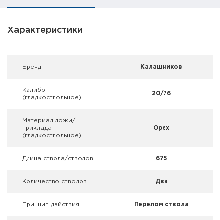
Фальшпатроны
Холодная пристрелка оружия
Характеристики
Оружейные шкафы и сейфы
Брeнд
Калашников
Чехлы и кейсы
Калибр
20/76
Релоадинг
(гладкоствольное)
Сигнальные средства
Материал ложи/
приклада
Орех
(гладкоствольное)
Дартс
Длина ствола/стволов
675
Аксессуары
Количество стволов
Два
Комплекты
Принцип действия
Перелом ствола