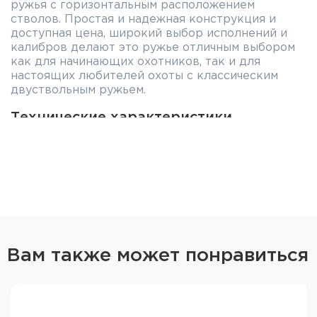
ружья с горизонтальным расположением
стволов. Простая и надежная конструкция и
доступная цена, широкий выбор исполнений и
калибров делают это ружье отличным выбором
как для начинающих охотников, так и для
настоящих любителей охоты с классическим
двуствольным ружьем.
Технические характеристики
МР-43Е-1С:
Калибр: 20x76
Длина стволов: 660 мм
Хромированные каналы стволов и
патронников
Прицельные приспособления с планкой и
мушкой
Вам также может понравиться
Цевье и приклад из Ореха
Приклад с амортизирующим резиновым
затыльником