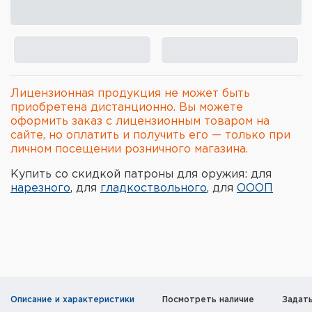
Элементы питания и зарядные
устройства
Охотничье снаряжение
Лицензионная продукция не может быть
Ремни, патронташи и подсумки
приобретена дистанционно. Вы можете
оформить заказ с лицензионным товаром на
Фонари и ЛЦУ
сайте, но оплатить и получить его — только при
личном посещении розничного магазина.
Туристическое снаряжение
Купить со скидкой патроны для оружия: для
нарезного
, для
гладкоствольного
, для
ОООП
Инструменты
Опоры и станки для оружия
Термосы, термосумки, бутылки
Мишени
Описание и характеристики
Посмотреть наличие
Задат