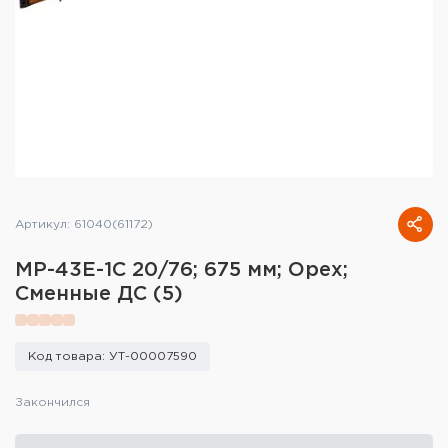
Тактическое снаряжение
Высокоточная стрельба
Спортивная стрельба
Пневматика
Развлекательная стрельба
Артикул: 61040(61172)
Ножи
МР-43Е-1С 20/76; 675 мм; Орех;
Инструмент для заточки
Сменные ДС (5)
Кобуры и системы ношения
Код товара: УТ-00007590
Кейсы и ящики для патронов и
снаряжения
Закончился
Сумки и рюкзаки