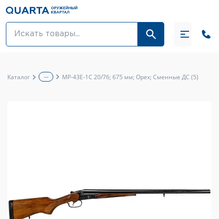
Оптовикам
Акции
...
Каталог
МР-43Е-1С 20/76; 675 мм; Орех; Сменные ДС (5)
Оптика и крепления
Оружие и патроны
Одежда
Средства для ухода за оружием
Тюнинг оружия и ЗИП
Обувь