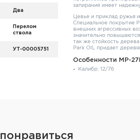
запирания имеет надежн
Два
Цевье и приклад ружья и
Специальное покрытие P
Перелом
внешних агрессивных во
ствола
значительно повышаются
так же стойкость дерева
Park OIL придает деревя
УТ-00005751
Особенности МР-27
Калибр: 12/76
Длина стволов: 725мм
Хромирование каналов 
Два спусковых крючка
Покрытие Park OIL
Эжектор
Масса: 3,6кг
 понравиться
Фиксированные дульны