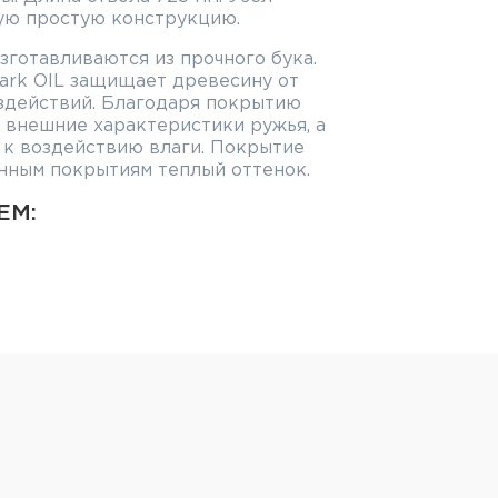
ую простую конструкцию.
зготавливаются из прочного бука.
ark OIL защищает древесину от
здействий. Благодаря покрытию
 внешние характеристики ружья, а
 к воздействию влаги. Покрытие
нным покрытиям теплый оттенок.
ЕМ:
ствола и патронника
е сужения