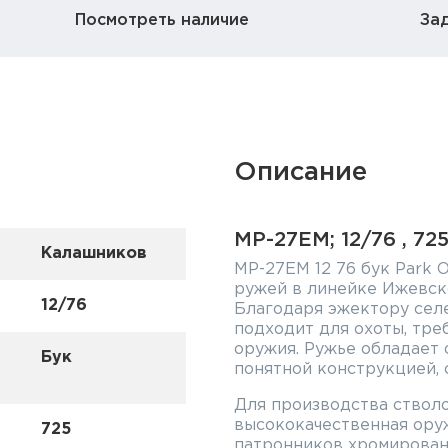
Посмотреть наличие
За
Описание
МР-27ЕМ; 12/76 , 72
Калашников
МР-27ЕМ 12 76 бук Park O
ружей в линейке Ижевско
12/76
Благодаря эжектору сел
подходит для охоты, тр
оружия. Ружье обладает 
Бук
понятной конструкцией, 
Для производства стволо
высококачественная оруж
725
патронников хромированы