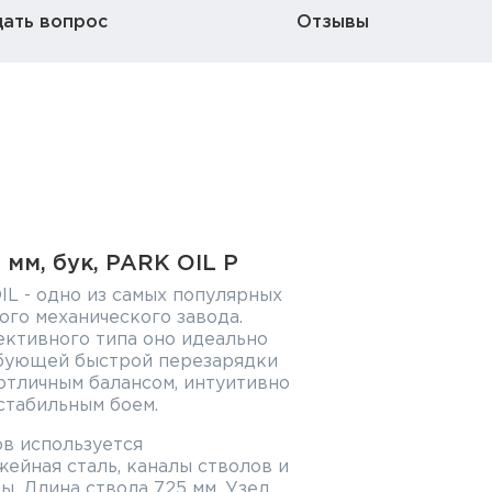
дать вопрос
Отзывы
5 мм, бук, PARK OIL P
IL - одно из самых популярных
го механического завода.
ективного типа оно идеально
ебующей быстрой перезарядки
отличным балансом, интуитивно
стабильным боем.
в используется
ейная сталь, каналы стволов и
. Длина ствола 725 мм. Узел