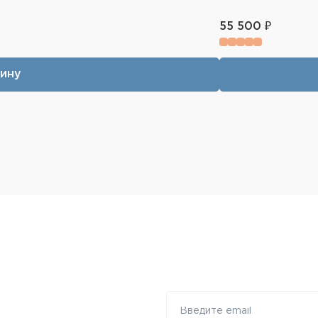
55 500 ₽
зину