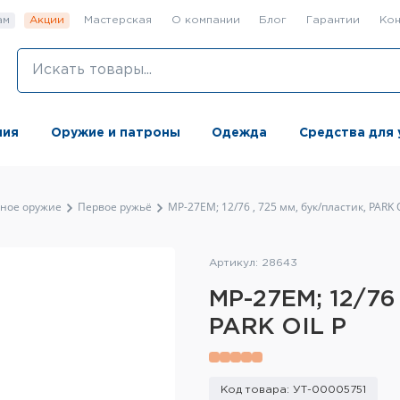
ам
Акции
Мастерская
О компании
Блог
Гарантии
Кон
ния
Оружие и патроны
Одежда
Средства для 
ьное оружие
Первое ружьё
МР-27ЕМ; 12/76 , 725 мм, бук/пластик, PARK 
Артикул: 28643
МР-27ЕМ; 12/76 
PARK OIL P
Код товара: УТ-00005751