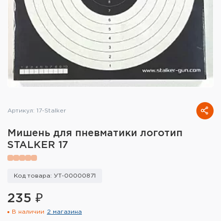
Тактическое снаряжение
Высокоточная стрельба
Спортивная стрельба
Пневматика
Развлекательная стрельба
Артикул: 17-Stalker
Ножи
Мишень для пневматики логотип
Инструмент для заточки
STALKER 17
Кобуры и системы ношения
Код товара: УТ-00000871
Кейсы и ящики для патронов и
снаряжения
235 ₽
В наличии
2 магазина
Сумки и рюкзаки