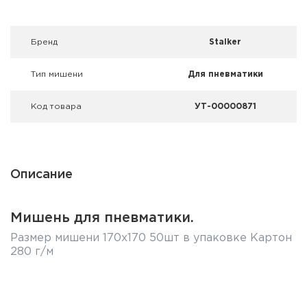
Фальшпатроны
Холодная пристрелка оружия
Брeнд
Stalker
Оружейные шкафы и сейфы
Тип мишени
Для пневматики
Чехлы и кейсы
Код товара
УТ-00000871
Релоадинг
Сигнальные средства
Описание
Дартс
Мишень для пневматики.
Аксессуары
Размер мишени 170х170 50шт в упаковке Картон
280 г/м
Комплекты