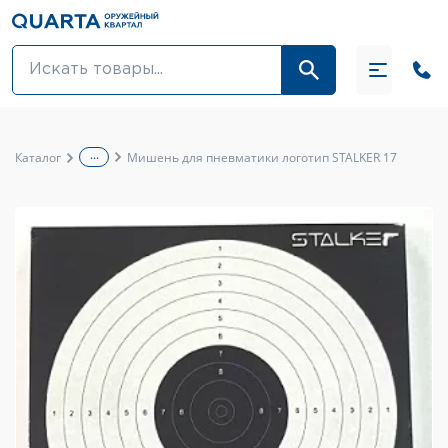
Оптовикам
Акции
...
Каталог
Мишень для пневматики логотип STALKER 17
Оптика и крепления
Оружие и патроны
Одежда
Средства для ухода за оружием
Тюнинг оружия и ЗИП
Обувь