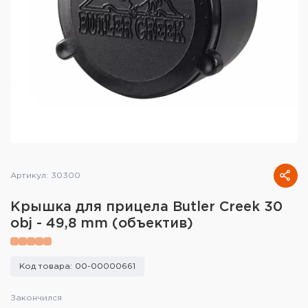
Тактическое снаряжение
Высокоточная стрельба
Спортивная стрельба
Пневматика
Развлекательная стрельба
Ножи
Артикул: 30300
Инструмент для заточки
Крышка для прицела Butler Creek 30
obj - 49,8 mm (объектив)
Кобуры и системы ношения
Кейсы и ящики для патронов и
Код товара: 00-00000661
снаряжения
Закончился
Сумки и рюкзаки