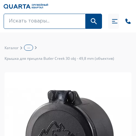
Оптовикам
Акции
...
Каталог
Оптика и крепления
Крышка для прицела Butler Creek 30 obj - 49,8 mm (объектив)
Оружие и патроны
Одежда
Средства для ухода за оружием
Тюнинг оружия и ЗИП
Обувь