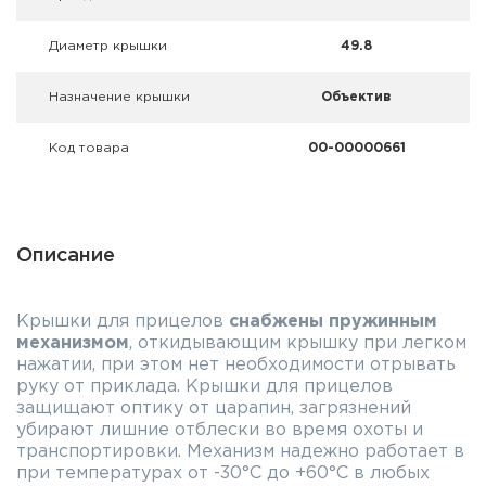
Фальшпатроны
Диаметр крышки
49.8
Холодная пристрелка оружия
Назначение крышки
Объектив
Оружейные шкафы и сейфы
Код товара
00-00000661
Чехлы и кейсы
Релоадинг
Описание
Сигнальные средства
Дартс
Крышки для прицелов
снабжены пружинным
механизмом
, откидывающим крышку при легком
Аксессуары
нажатии, при этом нет необходимости отрывать
руку от приклада. Крышки для прицелов
защищают оптику от царапин, загрязнений
Комплекты
убирают лишние отблески во время охоты и
транспортировки. Механизм надежно работает в
при температурах от -30°С до +60°С в любых