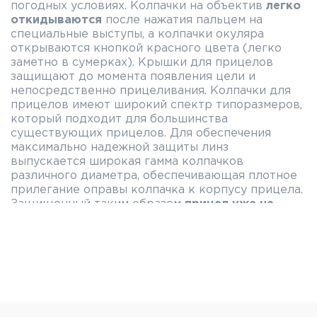
погодных условиях. Колпачки на объектив
легко
откидываются
после нажатия пальцем на
специальные выступы, а колпачки окуляра
открываются кнопкой красного цвета (легко
заметно в сумерках). Крышки для прицелов
защищают до момента появления цели и
непосредственно прицеливания. Колпачки для
прицелов имеют широкий спектр типоразмеров,
который подходит для большинства
существующих прицелов. Для обеспечения
максимально надежной защиты линз
выпускается широкая гамма колпачков
различного диаметра, обеспечивающая плотное
прилегание оправы колпачка к корпусу прицела.
Защищенный таким образом
прицел уже не
боится не только пыли и грязи, но и влаги.