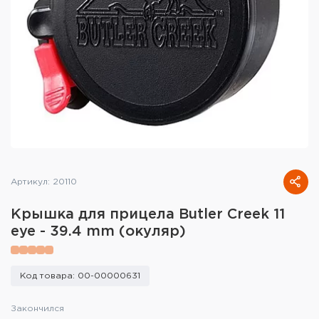
Тактическое снаряжение
Высокоточная стрельба
Спортивная стрельба
Пневматика
Развлекательная стрельба
Ножи
Артикул: 20110
Инструмент для заточки
Крышка для прицела Butler Creek 11
eye - 39.4 mm (окуляр)
Кобуры и системы ношения
Кейсы и ящики для патронов и
Код товара: 00-00000631
снаряжения
Закончился
Сумки и рюкзаки