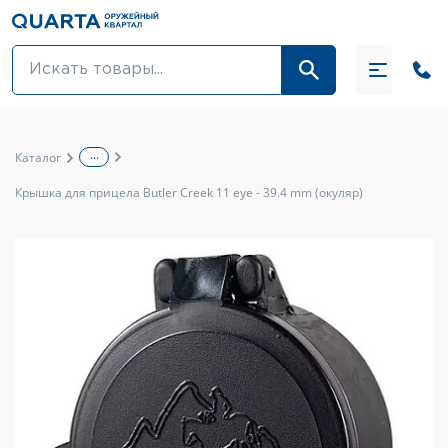
Оптовикам
Акции
...
Каталог
Оптика и крепления
Крышка для прицела Butler Creek 11 eye - 39.4 mm (окуляр)
Оружие и патроны
Одежда
Средства для ухода за оружием
Тюнинг оружия и ЗИП
Обувь