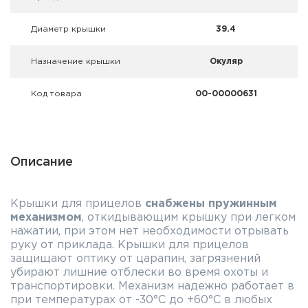
Фальшпатроны
Диаметр крышки
39.4
Холодная пристрелка оружия
Назначение крышки
Окуляр
Оружейные шкафы и сейфы
Код товара
00-00000631
Чехлы и кейсы
Релоадинг
Описание
Сигнальные средства
Дартс
Крышки для прицелов
снабжены пружинным
механизмом
, откидывающим крышку при легком
Аксессуары
нажатии, при этом нет необходимости отрывать
руку от приклада. Крышки для прицелов
защищают оптику от царапин, загрязнений
Комплекты
убирают лишние отблески во время охоты и
транспортировки. Механизм надежно работает в
при температурах от -30°С до +60°С в любых