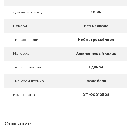
Фальшпатроны
Диаметр колец
30 мм
Холодная пристрелка оружия
Наклон
Без наклона
Оружейные шкафы и сейфы
Тип крепления
Небыстросъёмное
Чехлы и кейсы
Материал
Алюминиевый сплав
Релоадинг
Тип основания
Единое
Сигнальные средства
Тип кронштейна
Моноблок
Дартс
Код товара
УТ-00010508
Аксессуары
Комплекты
Описание