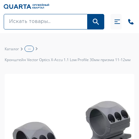
Оптовикам
Акции
...
Каталог
Оптика и крепления
Кронштейн Vector Optics X-Accu 1.1 Low Profile 30мм призма 11-12мм
Оружие и патроны
Одежда
Средства для ухода за оружием
Тюнинг оружия и ЗИП
Обувь