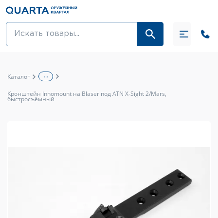
Оптовикам
Акции
...
Каталог
Оптика и крепления
Кронштейн Innomount на Blaser под ATN X-Sight 2/Mars,
быстросъёмный
Оружие и патроны
Одежда
Средства для ухода за оружием
Тюнинг оружия и ЗИП
Обувь