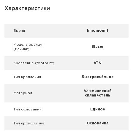
Фальшпатроны
Характеристики
Холодная пристрелка оружия
Оружейные шкафы и сейфы
Брeнд
Innomount
Чехлы и кейсы
Модель оружия
Blaser
(тюнинг)
Релоадинг
Крепление (footprint)
ATN
Сигнальные средства
Тип крепления
Быстросъёмное
Дартс
Алюминиевый
Материал
сплав+сталь
Аксессуары
Тип основания
Единое
Комплекты
Тип кронштейна
Основание