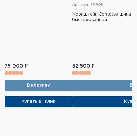
Артикул: SBB05
Кронштейн Contessa шина Swa
быстросъемный
75 000 ₽
52 500 ₽
В корзину
В 
Купить в 1 клик
Купит