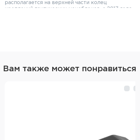
располагается на верхней части колец
креплений тактических моноблоков, с 2017 года
используется и в Тактических моноблоках
Contessa.
Благодаря этому интерфейсу кронштейны ERA-
TAC/Contessa можно оснастить дополнительной
пластиной для установки коллиматорного
прицела, лазерного целеуказателя, фонаря либо
других тактических аксессуаров через
направляющую Picatinny.
Вам также может понравиться
Дополнительные пластины ERA-TAC
устанавливаются на кольца с интерфейсом
UNIVERSAL и надежно фиксируются четырьмя
винтами (поставляются в комплекте с
адаптерами). Существуют версии с профилем
Picatinny и пластиной для коллиматорных
прицелов Docter Sight/Aimpoint Micro и др., при
этом предусмотрены модификации как с
установкой прямо на кольца, так и вынесенной
сбоку колец под углом 20°.