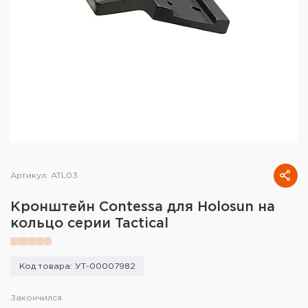
Тактическое снаряжение
Высокоточная стрельба
Спортивная стрельба
Пневматика
Развлекательная стрельба
Ножи
Артикул: ATL03
Инструмент для заточки
Кронштейн Contessa для Holosun на
кольцо серии Tactical
Кобуры и системы ношения
Кейсы и ящики для патронов и
Код товара: УТ-00007982
снаряжения
Закончился
Сумки и рюкзаки