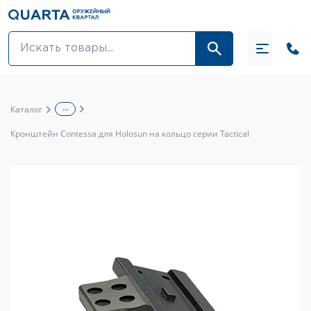
Оптовикам
Акции
...
Каталог
Оптика и крепления
Кронштейн Contessa для Holosun на кольцо серии Tactical
Оружие и патроны
Одежда
Средства для ухода за оружием
Тюнинг оружия и ЗИП
Обувь