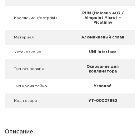
Фальшпатроны
RUM (Holosun 403 /
Холодная пристрелка оружия
Крепление (footprint)
Aimpoint Micro) +
Picatinny
Оружейные шкафы и сейфы
Материал
Алюминиевый сплав
Чехлы и кейсы
Установка на
UNI Interface
Релоадинг
Основание для
Тип основания
коллиматора
Сигнальные средства
Тип кронштейна
Угловой
Дартс
Код товара
УТ-00007982
Аксессуары
Комплекты
Описание