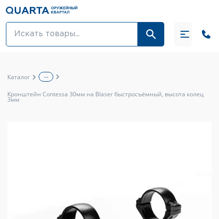
Оптовикам
Акции
...
Каталог
Оптика и крепления
Кронштейн Contessa 30мм на Blaser быстросъёмный, высота колец
3мм
Оружие и патроны
Одежда
Средства для ухода за оружием
Тюнинг оружия и ЗИП
Обувь