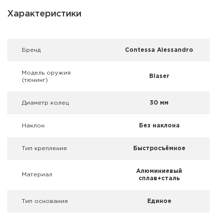
Фальшпатроны
Характеристики
Холодная пристрелка оружия
Оружейные шкафы и сейфы
Брeнд
Contessa Alessandro
Чехлы и кейсы
Модель оружия
Blaser
(тюнинг)
Релоадинг
Диаметр колец
30 мм
Сигнальные средства
Наклон
Без наклона
Дартс
Тип крепления
Быстросъёмное
Аксессуары
Алюминиевый
Материал
сплав+сталь
Комплекты
Тип основания
Единое