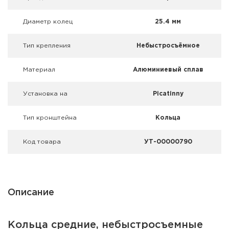
Фальшпатроны
Диаметр колец
25.4 мм
Холодная пристрелка оружия
Тип крепления
Небыстросъёмное
Оружейные шкафы и сейфы
Материал
Алюминиевый сплав
Чехлы и кейсы
Установка на
Picatinny
Релоадинг
Тип кронштейна
Кольца
Сигнальные средства
Код товара
УТ-00000790
Дартс
Аксессуары
Описание
Комплекты
Кольца средние, небыстросъемные