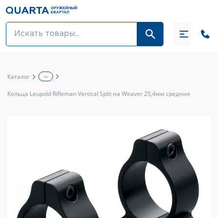
Оптовикам
Акции
...
Каталог
Оптика и крепления
Кольца Leupold Rifleman Vertical Split на Weaver 25,4мм средние
Оружие и патроны
Одежда
Средства для ухода за оружием
Тюнинг оружия и ЗИП
Обувь