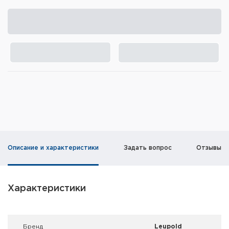
Элементы питания и зарядные
устройства
Охотничье снаряжение
Ремни, патронташи и подсумки
Фонари и ЛЦУ
Туристическое снаряжение
Инструменты
Описание и характеристики
Задать вопрос
Отзывы
Опоры и станки для оружия
Термосы, термосумки, бутылки
Характеристики
Мишени
Брeнд
Leupold