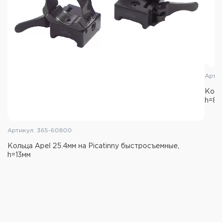
Артик
Коль
h=8м
Артикул: 365-60800
Кольца Apel 25.4мм на Picatinny быстросъемные,
h=13мм