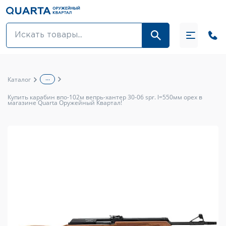
Оптовикам
Акции
...
Каталог
Оптика и крепления
Купить карабин впо-102м вепрь-хантер 30-06 spr. l=550мм орех в
магазине Quarta Оружейный Квартал!
Оружие и патроны
Одежда
Средства для ухода за оружием
Тюнинг оружия и ЗИП
Обувь