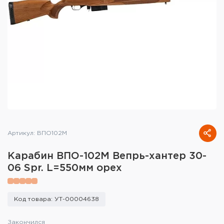
Тактическое снаряжение
Высокоточная стрельба
Спортивная стрельба
Пневматика
Развлекательная стрельба
Ножи
Артикул: ВПО102М
Инструмент для заточки
Карабин ВПО-102М Вепрь-хантер 30-
Кобуры и системы ношения
06 Spr. L=550мм орех
Кейсы и ящики для патронов и
снаряжения
Код товара: УТ-00004638
Сумки и рюкзаки
Закончился