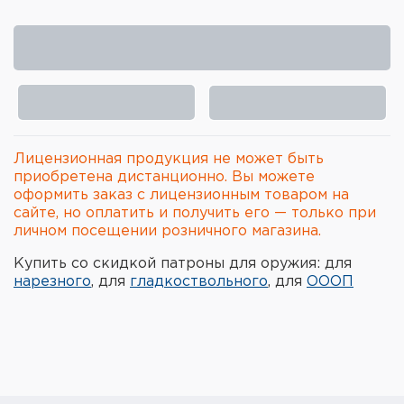
Элементы питания и зарядные
устройства
Охотничье снаряжение
Ремни, патронташи и подсумки
Лицензионная продукция не может быть
Фонари и ЛЦУ
приобретена дистанционно. Вы можете
оформить заказ с лицензионным товаром на
Туристическое снаряжение
сайте, но оплатить и получить его — только при
личном посещении розничного магазина.
Инструменты
Купить со скидкой патроны для оружия: для
нарезного
, для
гладкоствольного
, для
ОООП
Опоры и станки для оружия
Термосы, термосумки, бутылки
Мишени