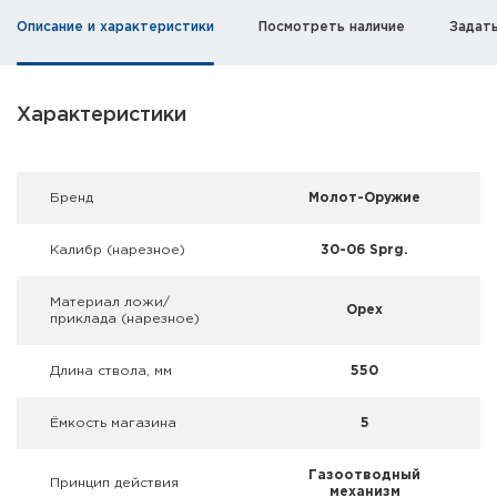
Фальшпатроны
Описание и характеристики
Посмотреть наличие
Задат
Холодная пристрелка оружия
Оружейные шкафы и сейфы
Характеристики
Чехлы и кейсы
Брeнд
Молот-Оружие
Релоадинг
Калибр (нарезное)
30-06 Sprg.
Сигнальные средства
Материал ложи/
Орех
Дартс
приклада (нарезное)
Аксессуары
Длина ствола, мм
550
Комплекты
Ёмкость магазина
5
Газоотводный
Принцип действия
механизм