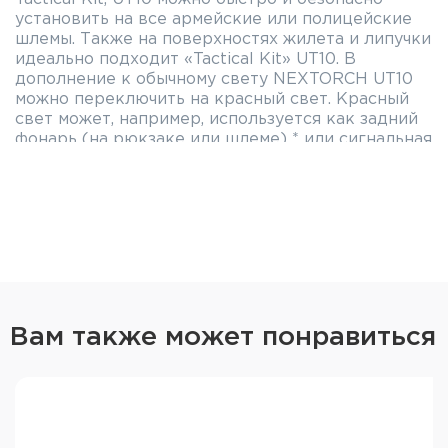
установить на все армейские или полицейские
шлемы. Также на поверхностях жилета и липучки
идеально подходит «Tactical Kit» UT10. В
дополнение к обычному свету NEXTORCH UT10
можно переключить на красный свет. Красный
свет может, например, используется как задний
фонарь (на рюкзаке или шлеме) * или сигнальная
лампа. Снаружи красный свет помогает
сохранить ночное зрение глаз, что незаменимо
для охоты и рыбалки!
Водонепроницаемый и очень прочный.
Вам также может понравиться