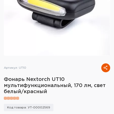
Тактическое снаряжение
Высокоточная стрельба
Спортивная стрельба
Пневматика
Развлекательная стрельба
Ножи
Артикул: UT10
Инструмент для заточки
Фонарь Nextorch UT10
Кобуры и системы ношения
мультифункциональный, 170 лм, свет
белый/красный
Кейсы и ящики для патронов и
снаряжения
Код товара: УТ-00002569
Сумки и рюкзаки