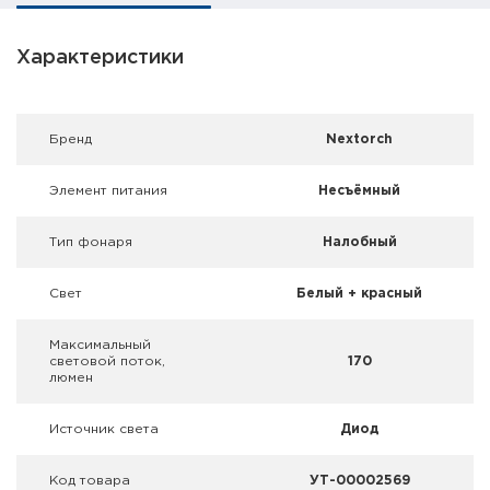
Фальшпатроны
Характеристики
Холодная пристрелка оружия
Оружейные шкафы и сейфы
Брeнд
Nextorch
Чехлы и кейсы
Элемент питания
Несъёмный
Релоадинг
Тип фонаря
Налобный
Сигнальные средства
Свет
Белый + красный
Дартс
Максимальный
световой поток,
170
Аксессуары
люмен
Комплекты
Источник света
Диод
Код товара
УТ-00002569