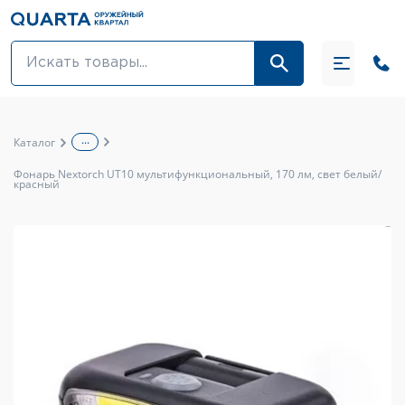
Оптовикам
Акции
...
Каталог
Оптика и крепления
Фонарь Nextorch UT10 мультифункциональный, 170 лм, свет белый/
красный
Оружие и патроны
Одежда
Средства для ухода за оружием
Тюнинг оружия и ЗИП
Обувь