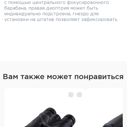
с помощью центрального фокусировочного
барабана, правая диоптрия может быть
индивидуально подстроена, гнездо для
установки на штатив позволяет зафиксировать
бинокль с помощью отдельно приобретаемого
штативного адаптера.
Характеристики бинокля GAUT Vega
10x50:
Классический 10-и кратный бинокль на призмах
Porro с широким полем зрения
Оптика из стекла BK7
Вам также может понравиться
Однослойное просветляющее покрытие линз
Барабан центральной фокусировки
Диоптрийная настройка
Штативное гнездо (адаптер-переходник для
штатива приобретается отдельно)
Комплектация: