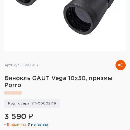
Тактическое снаряжение
Высокоточная стрельба
Спортивная стрельба
Пневматика
Развлекательная стрельба
Артикул: GV1050B
Ножи
Бинокль GAUT Vega 10x50, призмы
Инструмент для заточки
Porro
Кобуры и системы ношения
Код товара: УТ-00002719
Кейсы и ящики для патронов и
снаряжения
3 590 ₽
В наличии
3 магазина
Сумки и рюкзаки