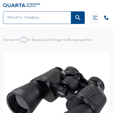
Оптовикам
Акции
...
Каталог
Бинокль GAUT Vega 10x50, призмы Porro
Оптика и крепления
Оружие и патроны
Одежда
Средства для ухода за оружием
Тюнинг оружия и ЗИП
Обувь