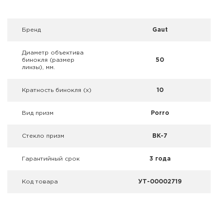
Фальшпатроны
Холодная пристрелка оружия
Брeнд
Gaut
Оружейные шкафы и сейфы
Диаметр объектива
бинокля (размер
50
линзы), мм.
Чехлы и кейсы
Кратность бинокля (х)
10
Релоадинг
Вид призм
Porro
Сигнальные средства
Стекло призм
BK-7
Дартс
Гарантийный срок
3 года
Аксессуары
Код товара
УТ-00002719
Комплекты