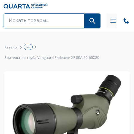
Оптовикам
Акции
...
Каталог
Оптика и крепления
Зрительная труба Vanguard Endeavor XF 80A 20-60X80
Оружие и патроны
Одежда
Средства для ухода за оружием
Тюнинг оружия и ЗИП
Обувь