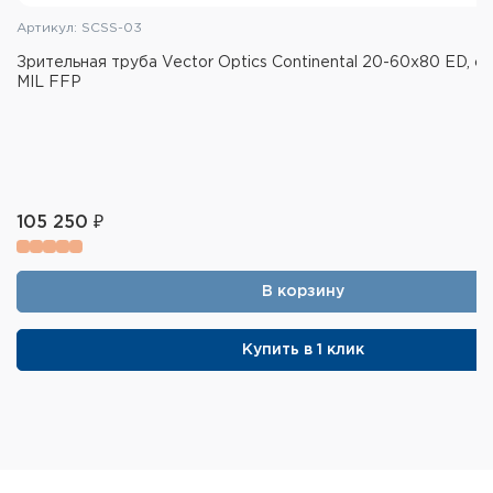
Артикул: SCSS-03
Зрительная труба – 1 шт., вес – 1 725 гр.
Зрительная труба Vector Optics Continental 20-60x80 ED, с
Чехол нейлоновый защитный корпусной, крышки
MIL FFP
на окуляр и объектив, гарантийный талон,
инструкция, коробка (ДхШхВ) мм. : 400х130х190.
105 250 ₽
В корзину
Купить в 1 клик