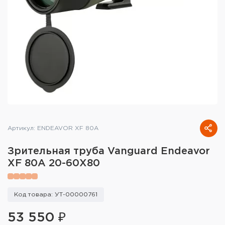
Тактическое снаряжение
Высокоточная стрельба
Спортивная стрельба
Пневматика
Развлекательная стрельба
Ножи
Артикул: ENDEAVOR XF 80A
Инструмент для заточки
Зрительная труба Vanguard Endeavor
XF 80A 20-60X80
Кобуры и системы ношения
Кейсы и ящики для патронов и
Код товара: УТ-00000761
снаряжения
53 550 ₽
Сумки и рюкзаки