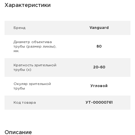
Фальшпатроны
Характеристики
Холодная пристрелка оружия
Брeнд
Vanguard
Оружейные шкафы и сейфы
Диаметр объектива
Чехлы и кейсы
трубы (размер линзы),
80
мм.
Релоадинг
Кратность зрительной
20-60
трубы (х)
Сигнальные средства
Окуляр зрительной
Дартс
Угловой
трубы
Аксессуары
Код товара
УТ-00000761
Комплекты
Описание