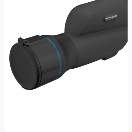
6. Корпус заполнен азотом, что исключает
запотевание линз.
7. На корпусе имеется защитное резиновое
покрытие.
8. Тип призмы: BaK4
Технические характеристики:
Кратность: 20 – 60х. Диаметр объектива, мм.: 80.
Угол зрения: 2,1 – 1 °. Поле зрения на 1000м., м.: 37
– 17.
Выходной зрачок, мм. : 19 – 20. Удаление
выходного зрачка, мм.: 16 – 22.
Сумеречный фактор - 40 – 69,2. Фокусировка –
центральная.
Цвет корпуса – серо-зелёный матовый. Габариты,
мм.(ДхШхВ) : 380х108х180.
Комплект поставки: