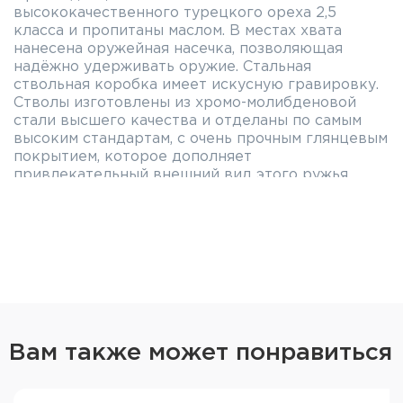
высококачественного турецкого ореха 2,5
класса и пропитаны маслом. В местах хвата
нанесена оружейная насечка, позволяющая
надёжно удерживать оружие. Стальная
ствольная коробка имеет искусную гравировку.
Стволы изготовлены из хромо-молибденовой
стали высшего качества и отделаны по самым
высоким стандартам, с очень прочным глянцевым
покрытием, которое дополняет
привлекательный внешний вид этого ружья.
Хонингованию подвергаются как внутренние
каналы стволов, так и их внешняя поверхность.
ATA SP Avantgarde White имеет один спусковой
крючок и селекторное переключение стволов.
Обладает хорошим балансом и прикладисто для
охотника среднего телосложения. УСМ
отъёмный, что облегчает обслуживание и уход.
Патронник 76 мм. Извлечение стреляных гильз –
Вам также может понравиться
эжектор. Прицельные приспособления -
вентилируемая планка и мушка с красным
фибероптическим элементом.