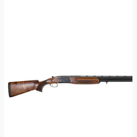
Все детали в линейке Ata Arms SP
взаимозаменяемы, так как изготовлены с
высокой точностью на японских станках с
компьютерным управлением. Это очень
маневренное и отлично сбалансированное
ружьё, которое привлекает внимание высоким
качеством исполнения, точностью подгонки
элементов и премиальными материалами.
ATA SP Avantgarde White комплектуется пятью
сменными дульными сужениями и ключом для их
замены.
Характеристики ружья ATA SP
Avantgarde White
Калибр: 12x76
Длина стволов: 760мм
Общая длина: 1210мм
Дульные сужения: F, IM, M, IC, SK