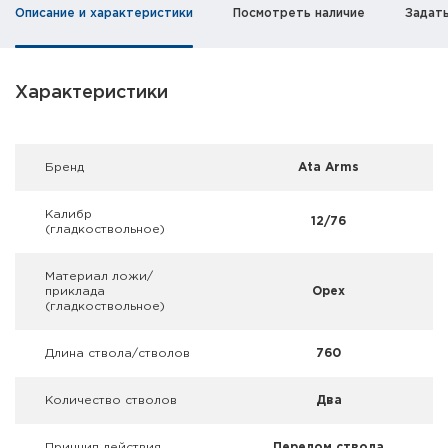
Фальшпатроны
Описание и характеристики
Посмотреть наличие
Задат
Холодная пристрелка оружия
Характеристики
Оружейные шкафы и сейфы
Чехлы и кейсы
Брeнд
Ata Arms
Релоадинг
Калибр
12/76
(гладкоствольное)
Сигнальные средства
Материал ложи/
Дартс
приклада
Орех
(гладкоствольное)
Аксессуары
Длина ствола/стволов
760
Комплекты
Количество стволов
Два
Принцип действия
Перелом ствола