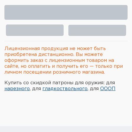
Элементы питания и зарядные
устройства
Охотничье снаряжение
Ремни, патронташи и подсумки
Лицензионная продукция не может быть
Фонари и ЛЦУ
приобретена дистанционно. Вы можете
оформить заказ с лицензионным товаром на
сайте, но оплатить и получить его — только при
Туристическое снаряжение
личном посещении розничного магазина.
Инструменты
Купить со скидкой патроны для оружия: для
нарезного
, для
гладкоствольного
, для
ОООП
Опоры и станки для оружия
Термосы, термосумки, бутылки
Мишени