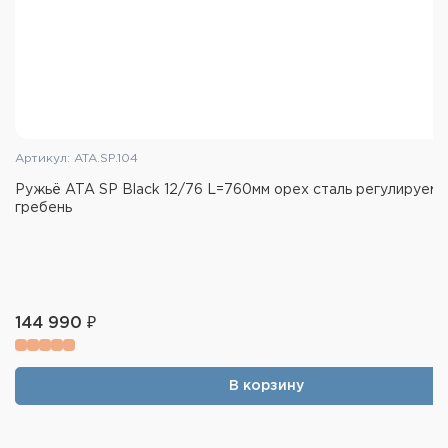
Спуск: регулируемый, одиночный,
переключаемый
Материал приклада и цевья: отборный
турецкий орех 2,5 класса
Обработка приклада и цевья: пропитка маслом
Материал колодки: сталь
Артикул: ATA.SP.104
Покрытие колодки: гравировка
Ружьё ATA SP Black 12/76 L=760мм орех сталь регулируем
Масса: 3,4кг
гребень
144 990 ₽
В корзину