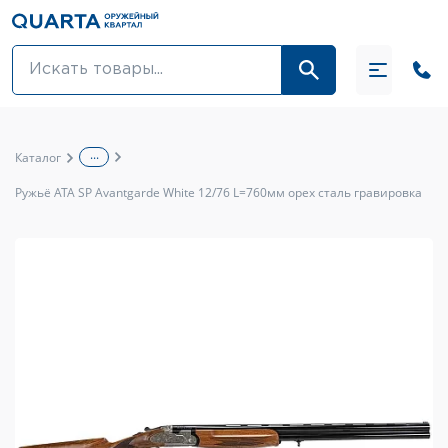
Оптовикам
Акции
...
Каталог
Оптика и крепления
Ружьё ATA SP Avantgarde White 12/76 L=760мм орех сталь гравировка
Оружие и патроны
Одежда
Средства для ухода за оружием
Тюнинг оружия и ЗИП
Обувь