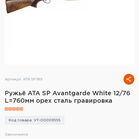
Тактическое снаряжение
Высокоточная стрельба
Спортивная стрельба
Пневматика
Развлекательная стрельба
Ножи
Артикул: ATA.SP.189
Инструмент для заточки
Ружьё ATA SP Avantgarde White 12/76
L=760мм орех сталь гравировка
Кобуры и системы ношения
Кейсы и ящики для патронов и
Код товара: УТ-00009555
снаряжения
Закончился
Сумки и рюкзаки