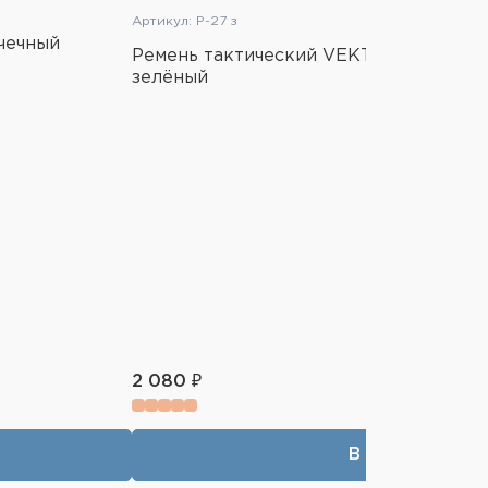
Артикул: Р-27 з
чечный
Ремень тактический VEKTOR Р-27 трё
зелёный
2 080 ₽
В корзину