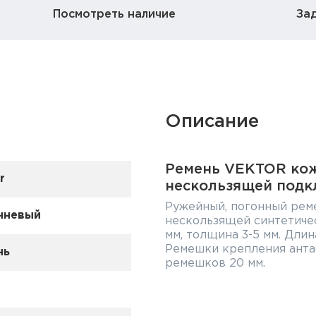
Посмотреть наличие
За
Описание
Ремень VEKTOR кож
r
нескользящей подк
Ружейный, погонный реме
чневый
нескользящей синтетиче
мм, толщина 3-5 мм. Длин
Ремешки крепления анта
нь
ремешков 20 мм.