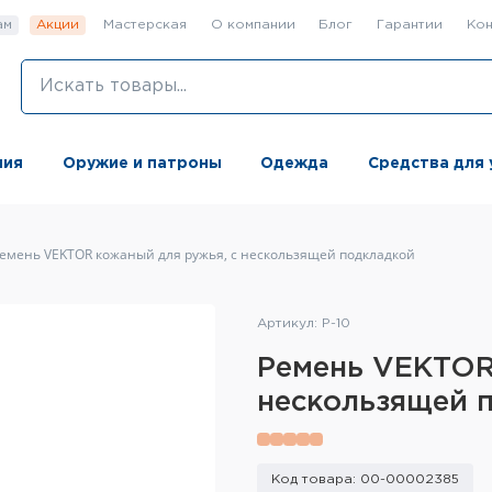
ам
Акции
Мастерская
О компании
Блог
Гарантии
Кон
ния
Оружие и патроны
Одежда
Средства для 
емень VEKTOR кожаный для ружья, с нескользящей подкладкой
Артикул: Р-10
Ремень VEKTOR
нескользящей 
Код товара: 00-00002385