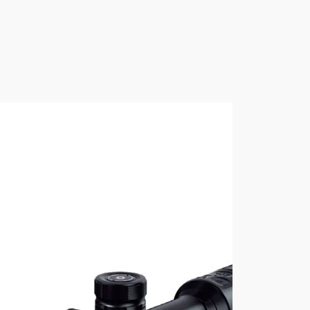
разные снаряды и винтовки
тключаемая функция)
и на каждой кратности
 (картинка в картинке)
о встроенную память 32 Гб
криншоты дисплея
ит без служебных меток
лятор, поправки и т.п. не
о только при использовании)
пись звука (отключаемая, можно
вука)
а -5/+5
номии заряда АКБ
 отображением уровней и углов на