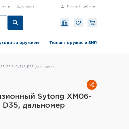
такты
Доставка
Личный кабинет
ухода за оружием
Тюнинг оружия и ЗИП
5LRF, 640x512, D35, дальномер
изионный Sytong XM06-
, D35, дальномер