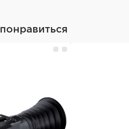
Профили выверки под 
Заморозка картинки (о
Выбор положения сетк
 понравиться
Продуманный режим PiP
Запись фото и видео в
Возможность делать с
Запись видео происход
(баллистический кальку
записываются, их видн
Высококачественная за
записывать видео без з
Диоптрийная подстройк
Спящий режим для эко
Встроенный гироскоп с
экране