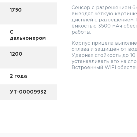
Сенсор с разрешением 6
1750
выводят чёткую картинк
дисплей с разрешением 
ёмкостью 3500 мАч обесп
С
работы.
дальномером
Корпус прицела выполне
сплава и защищён от вод
1200
Ударная стойкость до 10
устанавливать его на ст
Встроенный WiFi обеспе
прибором с помощью моб
2 года
Основные особенно
УТ-00009932
35LRF:
Встроенный автоматич
Масса снаряда в балли
Гранах (Grain, gr). Мин
скорость — 200м/с
Режим замера или пост