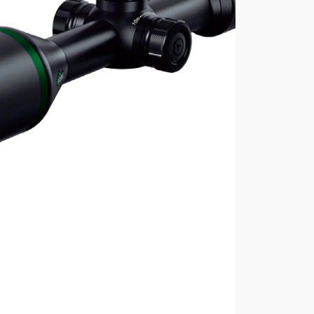
ячий белый, горячий чёрный, горячий
м, небесный режим
ток
: чёрный, белый, серый, красный,
 мобильных устройств
е
теристики Sytong XM06-
 мм
40x512
ачка: 50 мм
x1.7