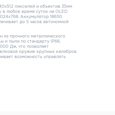
40x512 пикселей и объектив 35мм
у в любое время суток на OLED
1024x768. Аккумулятор 18650
ечивает до 5 часов автономной
н из прочного металлического
ы и пыли по стандарту IP66.
 000 Дж, что позволяет
релковое оружие крупных калибров.
чивает возможность управлять
ильного приложения на смартфоне.
сти прицела Sytong XM06-
еский баллистический калькулятор
стическом калькуляторе задаётся в
имальная масса — 3gr, минимальная
оянного сканирования в дальномере