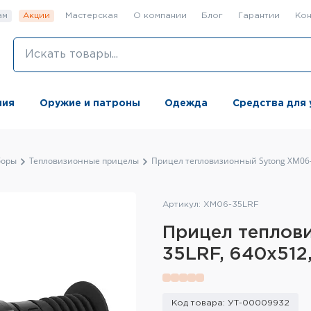
ам
Акции
Мастерская
О компании
Блог
Гарантии
Кон
ния
Оружие и патроны
Одежда
Средства для 
боры
Тепловизионные прицелы
Прицел тепловизионный Sytong XM06-3
Артикул: XM06-35LRF
Прицел теплов
35LRF, 640x512
Код товара: УТ-00009932