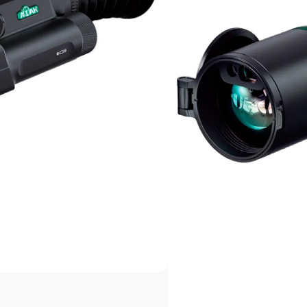
5 цветовых палитр: гор
красный, цветной режи
8 видов прицельных се
Цвета прицельных сеток
зелёный
WiFi и приложение для
Меню на русском язык
Технические харак
35LRF:
Диаметр объектива: 35
Разрешение сенсора: 6
Размер пикселя: 12μm
NETD: <30mk
Удаление выходного зр
Оптическая кратность: 