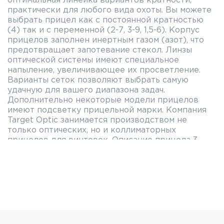
оптимальная линейка вариантов кратности,
практически для любого вида охоты. Вы можете
выбрать прицел как с постоянной кратностью
(4) так и с переменной (2-7, 3-9, 1,5-6). Корпус
прицелов заполнен инертным газом (азот), что
предотвращает запотевание стекол. Линзы
оптической системы имеют специальное
напыление, увеличивающее их просветление.
Варианты сеток позволяют выбрать самую
удачную для вашего диапазона задач.
Дополнительно некоторые модели прицелов
имеют подсветку прицельной марки. Компания
Target Optic занимается производством не
только оптических, но и коллиматорных
прицелов для винтовок.
Описание прицела 3-
12x40 AO (крест) с подсветкой.
Прицельная
сетка:
Крест(тонкий).
Прицел имеет два
барабанчика для ввода поправок по горизонтали
и вертикали. Блок подсветки располагается на
объективе, подсвечивается вся прицельная
сетка, 7 уровней регулировки яркости. Кольцо
регулировки кратности располагается на стыке
трубы и окуляра. Имеется кольцо фокусировки, а