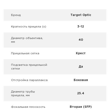
Фальшпатроны
Холодная пристрелка оружия
Брeнд
Target Optic
Оружейные шкафы и сейфы
Кратность прицела (х)
3-12
Чехлы и кейсы
Диаметр объектива,
40
мм
Релоадинг
Прицельная сетка
Крест
Сигнальные средства
Подсветка прицельной
Да
сетки
Дартс
Отстройка параллакса
Боковая
Аксессуары
Диаметр трубы
Комплекты
25.4
прицела, мм
Фокальная плоскость
Вторая (SFP)