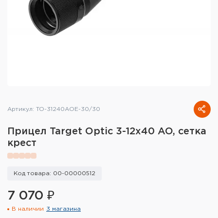
Тактическое снаряжение
Высокоточная стрельба
Спортивная стрельба
Пневматика
Развлекательная стрельба
Артикул: TO-31240AOE-30/30
Ножи
Прицел Target Optic 3-12x40 AO, сетка
Инструмент для заточки
крест
Кобуры и системы ношения
Код товара: 00-00000512
Кейсы и ящики для патронов и
снаряжения
7 070 ₽
В наличии
3 магазина
Сумки и рюкзаки