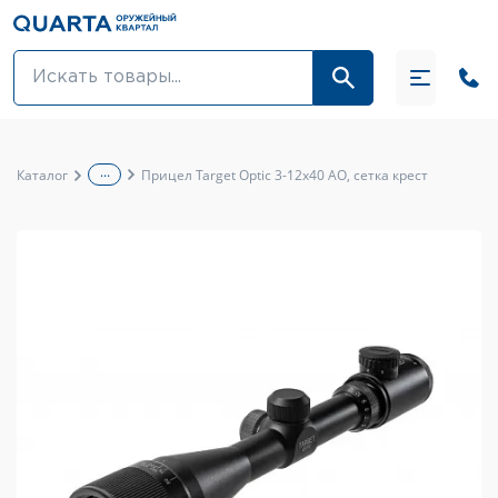
Оптовикам
Акции
...
Каталог
Прицел Target Optic 3-12x40 AO, сетка крест
Оптика и крепления
Оружие и патроны
Одежда
Средства для ухода за оружием
Тюнинг оружия и ЗИП
Обувь