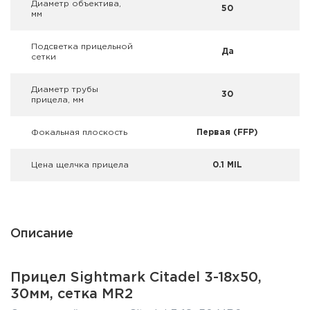
Диаметр объектива,
Фальшпатроны
50
мм
Холодная пристрелка оружия
Подсветка прицельной
Да
сетки
Оружейные шкафы и сейфы
Диаметр трубы
30
прицела, мм
Чехлы и кейсы
Фокальная плоскость
Первая (FFP)
Релоадинг
Цена щелчка прицела
0.1 MIL
Сигнальные средства
Дартс
Аксессуары
Описание
Комплекты
Прицел Sightmark Citadel 3-18x50,
30мм, сетка MR2