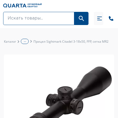
Оптовикам
Акции
...
Каталог
Прицел Sightmark Citadel 3-18x50, FFP, сетка MR2
Оптика и крепления
Оружие и патроны
Одежда
Средства для ухода за оружием
Тюнинг оружия и ЗИП
Обувь