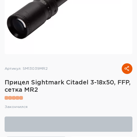
Тактическое снаряжение
Высокоточная стрельба
Спортивная стрельба
Пневматика
Развлекательная стрельба
Артикул: SM13039MR2
Ножи
Прицел Sightmark Citadel 3-18x50, FFP,
Инструмент для заточки
сетка MR2
Кобуры и системы ношения
Закончился
Кейсы и ящики для патронов и
снаряжения
Сумки и рюкзаки