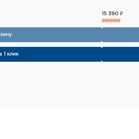
15 390 ₽
рзину
в 1 клик