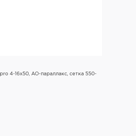
ro 4-16x50, AO-параллакс, сетка 550-
Артикул:
Прицел 
гравиро