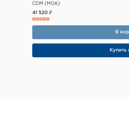
CDM (MOA)
41 520 ₽
В ко
Купить 