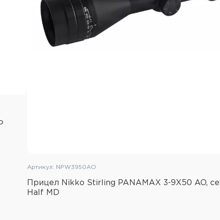
Диаметр трубы: 25,4мм
Длина: 311мм
Масса: 470г
P
Артикул: NPW3950AO
Прицел Nikko Stirling PANAMAX 3-9X50 AO, се
Half MD