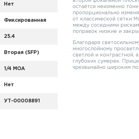
второй фокальной плоско
Нет
остаётся неизменно тонк
пропорционально изменя
от классической сетки M
Фиксированная
между соседними рисками
поправок низкие и закры
25.4
Благодаря светосильном
многослойному просветл
Вторая (SFP)
светлой и контрастной, 
глубоких сумерек. Приц
чрезвычайно широким по
1/4 MOA
20% превосходит поле з
сегодня на рынке прицел
Нет
Особенности:
УТ-00008891
Прицельная сетка рас
плоскости
Линзы с многослойным
Материал корпуса: ал
Покрытие: чёрное, мат