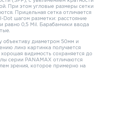
сти (SFP), с увеличением кратности
ой. При этом угловые размеры сетки
ются. Прицельная сетка отличается
il-Dot шагом разметки: расстояние
 равно 0,5 Mil. Барабанчики ввода
тые.
у объективу диаметром 50мм и
ению линз картинка получается
а хорошая видимость сохраняется до
елы серии PANAMAX отличаются
лем зрения, которое примерно на
рения большинства представленных
ов с дюймовой трубой.
положена во второй фокальной
 покрытием
юминиевый сплав
овое