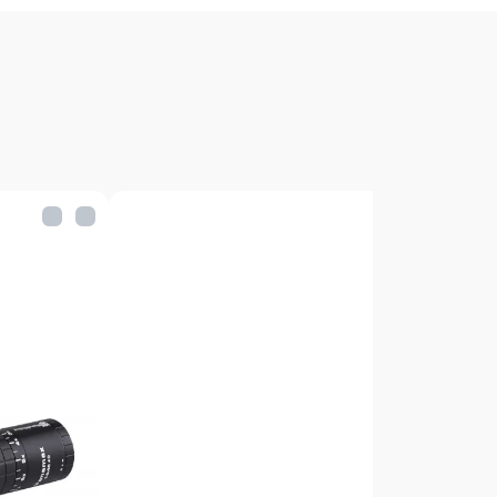
 и пылезащищённость
м
ащита от ударов
еристики:
 91м
чка: 80мм (при 3x) и 80мм (при 9x)
 (при 3x) и 4,9м/100м (при 9x)
вок: закрытые
 по вертикали: 60MOA
 по горизонтали: 60MOA
0мм