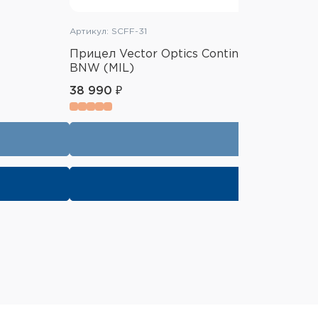
Артикул: SCFF-31
Прицел Vector Optics Continental 34mm 1
BNW (MIL)
38 990 ₽
В корзин
Купить в 1 к