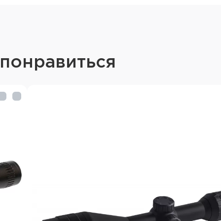
Водонепроницаемость
Внутри заполнен азото
Высокая прочность и з
 понравиться
Технические характ
Увеличение: 3-9х
Сетка: Half MD
Отстройка параллакса:
Удаление выходного зра
Поле зрения: 14,7м/100м
Барабаны ввода попра
Цена клика: 1/4MOA
Диапазон регулировок
Диапазон регулировок
Диаметр объектива: 5