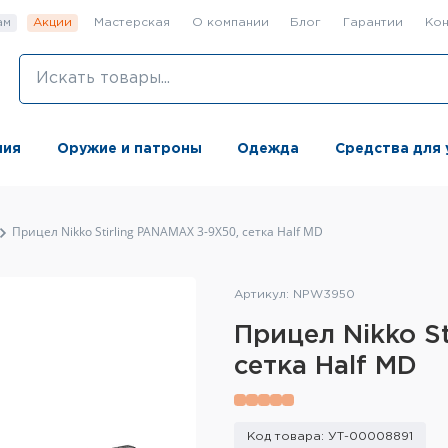
ам
Акции
Мастерская
О компании
Блог
Гарантии
Кон
ния
Оружие и патроны
Одежда
Средства для 
Прицел Nikko Stirling PANAMAX 3-9X50, сетка Half MD
Артикул: NPW3950
Прицел Nikko S
сетка Half MD
Код товара: УТ-00008891