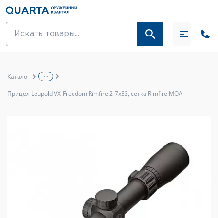
Оптовикам
Акции
...
Каталог
Оптика и крепления
Прицел Leupold VX-Freedom Rimfire 2-7x33, сетка Rimfire MOA
Оружие и патроны
Одежда
Средства для ухода за оружием
Тюнинг оружия и ЗИП
Обувь