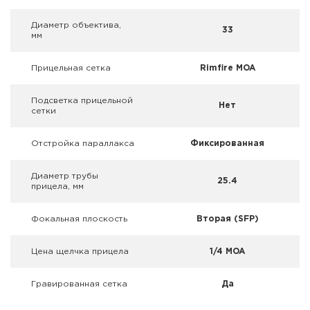
Фальшпатроны
Диаметр объектива,
33
мм
Холодная пристрелка оружия
Прицельная сетка
Rimfire MOA
Оружейные шкафы и сейфы
Подсветка прицельной
Чехлы и кейсы
Нет
сетки
Релоадинг
Отстройка параллакса
Фиксированная
Сигнальные средства
Диаметр трубы
25.4
прицела, мм
Дартс
Фокальная плоскость
Вторая (SFP)
Аксессуары
Цена щелчка прицела
1/4 MOA
Комплекты
Гравированная сетка
Да