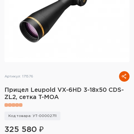
Тактическое снаряжение
Высокоточная стрельба
Спортивная стрельба
Пневматика
Развлекательная стрельба
Ножи
Артикул: 171576
Инструмент для заточки
Прицел Leupold VX-6HD 3-18x50 CDS-
ZL2, сетка T-MOA
Кобуры и системы ношения
Кейсы и ящики для патронов и
Код товара: УТ-00002711
снаряжения
325 580 ₽
Сумки и рюкзаки