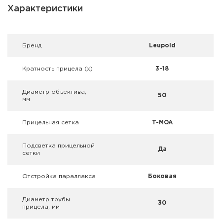
Фальшпатроны
Характеристики
Холодная пристрелка оружия
Брeнд
Leupold
Оружейные шкафы и сейфы
Кратность прицела (х)
3-18
Чехлы и кейсы
Диаметр объектива,
Релоадинг
50
мм
Сигнальные средства
Прицельная сетка
T-MOA
Дартс
Подсветка прицельной
Да
сетки
Аксессуары
Отстройка параллакса
Боковая
Комплекты
Диаметр трубы
30
прицела, мм