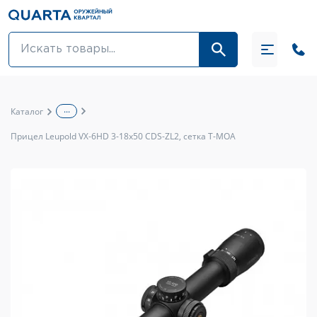
Оптовикам
Акции
...
Каталог
Оптика и крепления
Прицел Leupold VX-6HD 3-18x50 CDS-ZL2, сетка T-MOA
Оружие и патроны
Одежда
Средства для ухода за оружием
Тюнинг оружия и ЗИП
Обувь