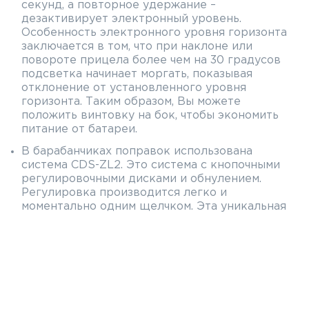
секунд, а повторное удержание –
дезактивирует электронный уровень.
Особенность электронного уровня горизонта
заключается в том, что при наклоне или
повороте прицела более чем на 30 градусов
подсветка начинает моргать, показывая
отклонение от установленного уровня
горизонта. Таким образом, Вы можете
положить винтовку на бок, чтобы экономить
питание от батареи.
В барабанчиках поправок использована
система CDS-ZL2. Это система с кнопочными
регулировочными дисками и обнулением.
Регулировка производится легко и
моментально одним щелчком. Эта уникальная
система позволяет адаптировать прицел к к
конкретным условиям баллистики и
окружающей среды.
Leupold разработал новое
водоотталкивающее покрытие линз Guard-iON,
которое не боится дождя, грязи и отпечатков