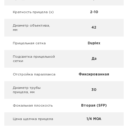
Фальшпатроны
Кратность прицела (х)
2-10
Холодная пристрелка оружия
Диаметр объектива,
42
Оружейные шкафы и сейфы
мм
Чехлы и кейсы
Прицельная сетка
Duplex
Релоадинг
Подсветка прицельной
Да
сетки
Сигнальные средства
Отстройка параллакса
Фиксированная
Дартс
Диаметр трубы
30
прицела, мм
Аксессуары
Фокальная плоскость
Вторая (SFP)
Комплекты
Цена щелчка прицела
1/4 MOA