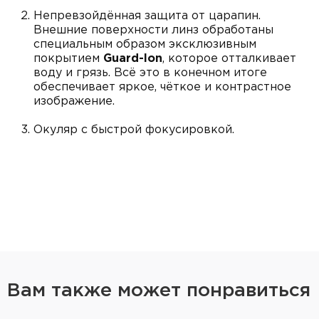
Непревзойдённая защита от царапин.
Внешние поверхности линз обработаны
специальным образом эксклюзивным
покрытием
Guard-Ion
, которое отталкивает
воду и грязь. Всё это в конечном итоге
обеспечивает яркое, чёткое и контрастное
изображение.
Окуляр с быстрой фокусировкой.
Труба заполнена смесью газа Аргона/
Криптона, что делает прицелы данной серии
абсолютно водонепроницаемыми и
защищёнными от запотевания.
Пожизненная гарантия.
Прицел Leupold VX-5HD 2-10x42CDS-ZL2 сетка
FireDot Duplex с подсветкой.
Сетка FireDot Duplex с подсветкой точки.
Вам также может понравиться
Диапазон поправок по вертикали (МОА): ± 60.