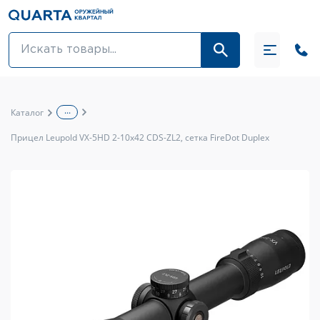
Оптовикам
Акции
...
Каталог
Оптика и крепления
Прицел Leupold VX-5HD 2-10x42 CDS-ZL2, сетка FireDot Duplex
Оружие и патроны
Одежда
Средства для ухода за оружием
Тюнинг оружия и ЗИП
Обувь