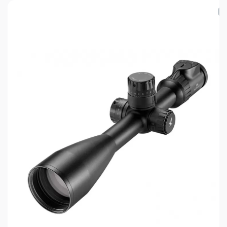
Диапазон поправок по горизонтали (МОА): ± 60.
Спецификация прицела:
Размеры, мм:
А
В
С
D
E
F
G
317
142
43
63,5
84
91,5
51
Комплект поставки:
Прицел, батарейка, крышки «бикини», ключ для
барабанчиков поправок, инструкция.