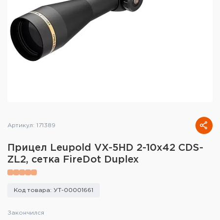
Тактическое снаряжение
Высокоточная стрельба
Спортивная стрельба
Пневматика
Развлекательная стрельба
Ножи
Артикул: 171389
Инструмент для заточки
Прицел Leupold VX-5HD 2-10x42 CDS-
ZL2, сетка FireDot Duplex
Кобуры и системы ношения
Кейсы и ящики для патронов и
Код товара: УТ-00001661
снаряжения
Закончился
Сумки и рюкзаки