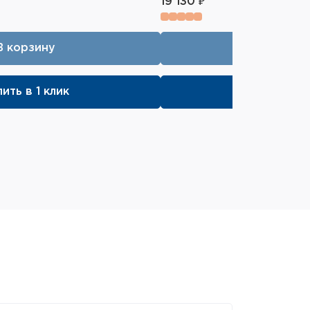
19 130 ₽
В корзину
В кор
ить в 1 клик
Купить в