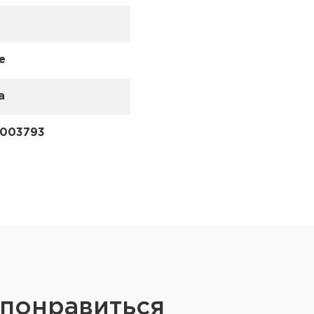
е
а
003793
 понравиться