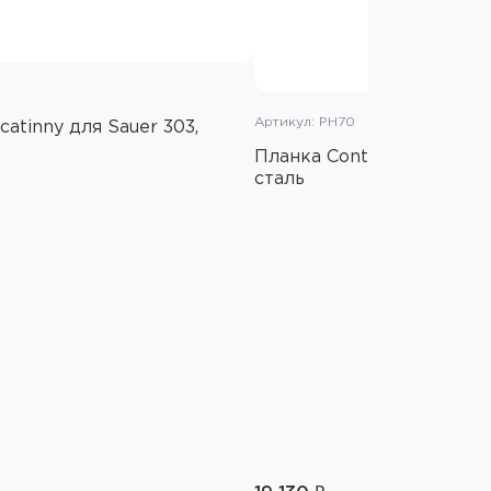
Артикул: PH70
catinny для Sauer 303,
Планка Contessa Picatinny
сталь