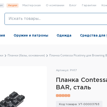
ам
Акции
Мастерская
О компании
Блог
Гарантии
Кон
ния
Оружие и патроны
Одежда
Средства для 
ки
Планки (базы, основания)
Планка Contessa Picatinny для Browning 
Артикул: PH17
Планка Contessa
BAR, сталь
Код товара: УТ-00003793