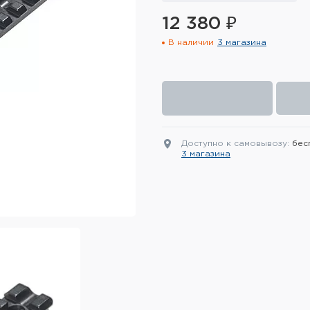
12 380 ₽
В наличии
3 магазина
Доступно к самовывозу:
бес
3 магазина