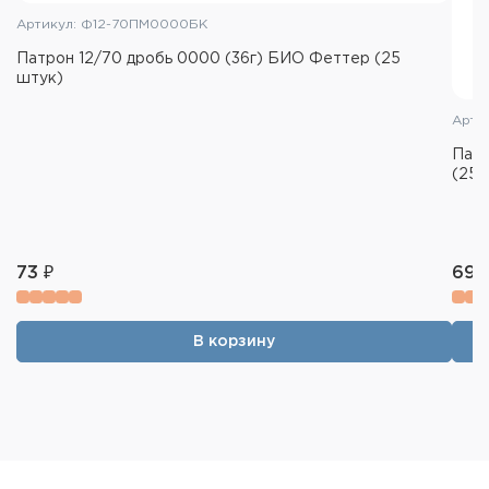
Артикул: Ф12-70ПМ0000БК
Патрон 12/70 дробь 0000 (36г) БИО Феттер (25
штук)
Арти
Патр
(25 
73 ₽
69 
В корзину