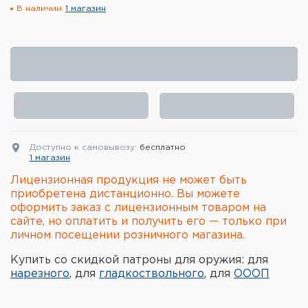
В наличии
1 магазин
Элементы питания и зарядные
устройства
Охотничье снаряжение
Ремни, патронташи и подсумки
Фонари и ЛЦУ
Доступно к самовывозу:
бесплатно
Туристическое снаряжение
1 магазин
Лицензионная продукция не может быть
Инструменты
приобретена дистанционно. Вы можете
оформить заказ с лицензионным товаром на
Опоры и станки для оружия
сайте, но оплатить и получить его — только при
личном посещении розничного магазина.
Термосы, термосумки, бутылки
Купить со скидкой патроны для оружия: для
нарезного
, для
гладкоствольного
, для
ОООП
Мишени