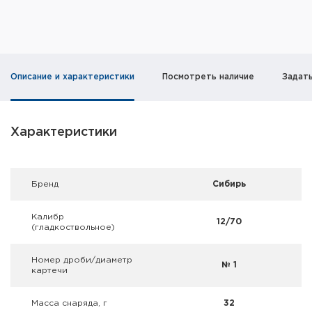
Фальшпатроны
Холодная пристрелка оружия
Оружейные шкафы и сейфы
Описание и характеристики
Посмотреть наличие
Задат
Чехлы и кейсы
Характеристики
Релоадинг
Сигнальные средства
Брeнд
Сибирь
Дартс
Калибр
12/70
(гладкоствольное)
Аксессуары
Номер дроби/диаметр
Комплекты
№ 1
картечи
Масса снаряда, г
32