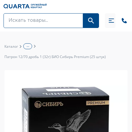
Оптовикам
Акции
...
Каталог
Оптика и крепления
Патрон 12/70 дробь 1 (32г) БИО Сибирь Premium (25 штук)
Оружие и патроны
Одежда
Средства для ухода за оружием
Тюнинг оружия и ЗИП
Обувь