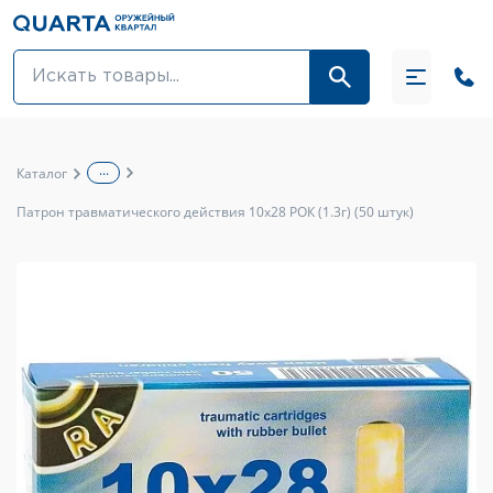
Оптовикам
Акции
...
Каталог
Оптика и крепления
Патрон травматического действия 10x28 РОК (1.3г) (50 штук)
Оружие и патроны
Одежда
Средства для ухода за оружием
Тюнинг оружия и ЗИП
Обувь