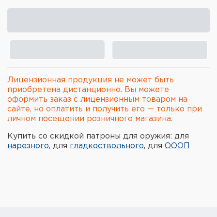
Элементы питания и зарядные
устройства
Охотничье снаряжение
Ремни, патронташи и подсумки
Лицензионная продукция не может быть
Фонари и ЛЦУ
приобретена дистанционно. Вы можете
оформить заказ с лицензионным товаром на
сайте, но оплатить и получить его — только при
Туристическое снаряжение
личном посещении розничного магазина.
Инструменты
Купить со скидкой патроны для оружия: для
нарезного
, для
гладкоствольного
, для
ОООП
Опоры и станки для оружия
Термосы, термосумки, бутылки
Мишени