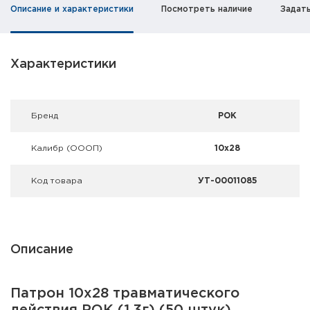
Фальшпатроны
Описание и характеристики
Посмотреть наличие
Задат
Холодная пристрелка оружия
Характеристики
Оружейные шкафы и сейфы
Чехлы и кейсы
Брeнд
РОК
Релоадинг
Калибр (ОООП)
10x28
Сигнальные средства
Код товара
УТ-00011085
Дартс
Аксессуары
Описание
Комплекты
Патрон 10x28 травматического
действия РОК (1.3г) (50 штук)