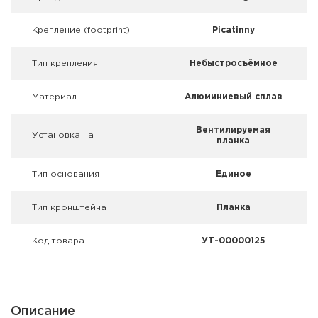
Фальшпатроны
Крепление (footprint)
Picatinny
Холодная пристрелка оружия
Тип крепления
Небыстросъёмное
Оружейные шкафы и сейфы
Материал
Алюминиевый сплав
Чехлы и кейсы
Вентилируемая
Установка на
Релоадинг
планка
Сигнальные средства
Тип основания
Единое
Дартс
Тип кронштейна
Планка
Аксессуары
Код товара
УТ-00000125
Комплекты
Описание