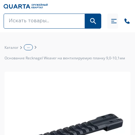
Оптовикам
Акции
...
Каталог
Оптика и крепления
Основание Recknagel Weaver на вентилируемую планку 9,0-10,1мм
Оружие и патроны
Одежда
Средства для ухода за оружием
Тюнинг оружия и ЗИП
Обувь