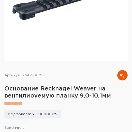
Тактическое снаряжение
Высокоточная стрельба
Спортивная стрельба
Пневматика
Развлекательная стрельба
Ножи
Артикул: 57142-0009
Инструмент для заточки
Основание Recknagel Weaver на
вентилируемую планку 9,0-10,1мм
Кобуры и системы ношения
Кейсы и ящики для патронов и
Код товара: УТ-00000125
снаряжения
Закончился
Сумки и рюкзаки