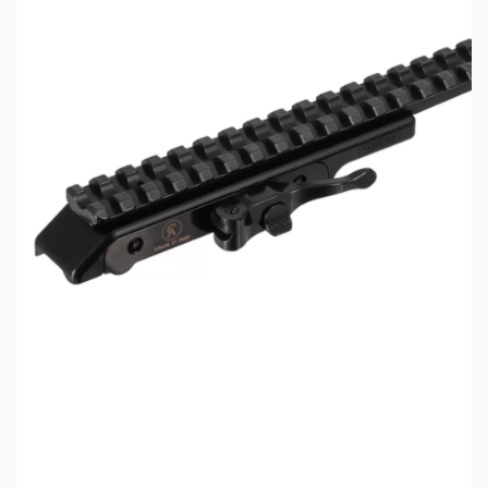
Схема размеров планки, Схема установки,
Таблица размеров планки.
Комплектация: Пакет п/э, винты для установки –
6 шт., ключ шестигранный – 2 шт., инструкция по
установке.