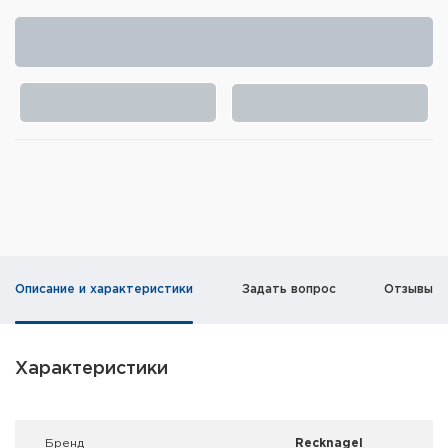
Элементы питания и зарядные
устройства
Охотничье снаряжение
Ремни, патронташи и подсумки
Фонари и ЛЦУ
Туристическое снаряжение
Инструменты
Описание и характеристики
Задать вопрос
Отзывы
Опоры и станки для оружия
Термосы, термосумки, бутылки
Характеристики
Мишени
Брeнд
Recknagel