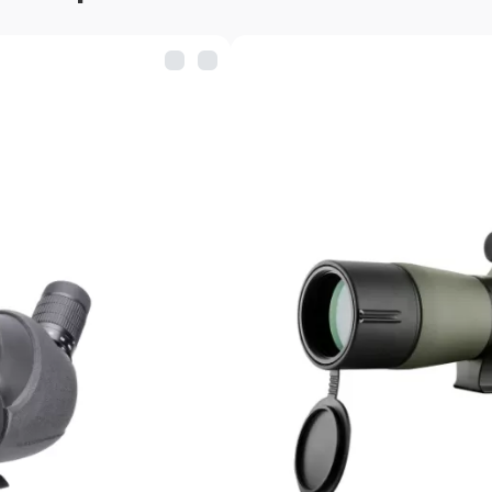
Угловое поле зрения (
— со зрительной трубой
— со зрительной трубой
Угловое поле зрения (
— со зрительной трубо
16x)
— со зрительной трубо
20x)
Поле зрения на рассто
— со зрительной трубо
16x)
— со зрительной трубо
20x)
Выходной зрачок:
— со зрительной трубо
16x)
— со зрительной трубо
20x)
Относительная яркость
— со зрительной трубо