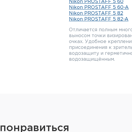
Nikon PROSTAFF 5 60
Nikon PROSTAFF 5 60-A
Nikon PROSTAFF 5 82
Nikon PROSTAFF 5 82-A
Отличается полным мног
выносом точки визирован
очках. Удобное креплени
присоединения к зритель
водозащиту и герметично
водозащищённым.
В случае использования
кронштейнами Nikon (пр
крепление некоторых мо
и смартфонов для фото-в
Технические характ
SEP-20-60:
Увеличение (кратность
— со зрительной трубо
 понравиться
— со зрительной трубо