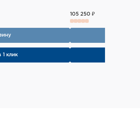
105 250 ₽
зину
 1 клик