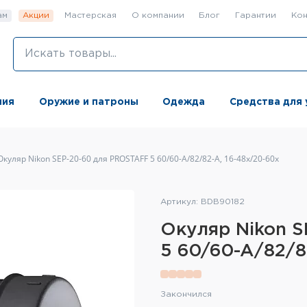
ам
Акции
Мастерская
О компании
Блог
Гарантии
Кон
ния
Оружие и патроны
Одежда
Средства для 
Окуляр Nikon SEP-20-60 для PROSTAFF 5 60/60-A/82/82-A, 16-48x/20-60x
Артикул: BDB90182
Окуляр Nikon 
5 60/60-A/82/8
Закончился