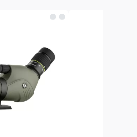
реальное/градусы):
 PROSTAFF 5 60/60-A: 2,6 (при 16x)
 PROSTAFF 5 82/82-A: 2,1 (при 20x)
видимое/градусы):
й PROSTAFF 5 60/60-A: 39,9 (при
й PROSTAFF 5 82/82-A: 39,9 (при
янии 1000м:
й PROSTAFF 5 60/60-A: 45м (при
й PROSTAFF 5 82/82-A: 36м (при
й PROSTAFF 5 60/60-A: 3,8мм (при
й PROSTAFF 5 82/82-A: 4,1мм (при
:
й PROSTAFF 5 60/60-A: 14,4 (при