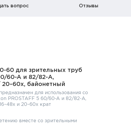
дать вопрос
Отзывы
0-60 для зрительных труб
0/60-A и 82/82-A,
/ 20–60x, байонетный
предназначен для использования со
on PROSTAFF 5 60/60-A и 82/82-A,
16–48x и 20–60x крат
етению вместе со зрительными