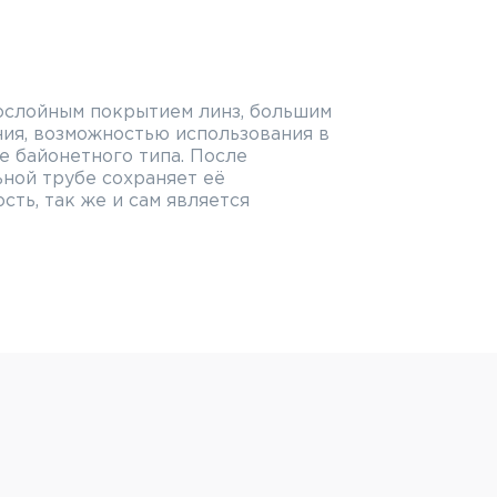
ослойным покрытием линз, большим
ия, возможностью использования в
е байонетного типа. После
ной трубе сохраняет её
сть, так же и сам является
 с опциональными совместимыми
иобретаются отдельно), возможно
делей фотоаппаратов Nikon Coolpix
идео съёмки.
еристики окуляра Nikon
):
й PROSTAFF 5 60/60-A: 16–48x
й PROSTAFF 5 82/82-A: 20–60x