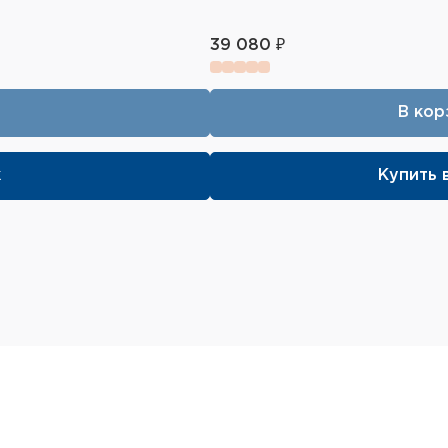
39 080 ₽
В кор
к
Купить в