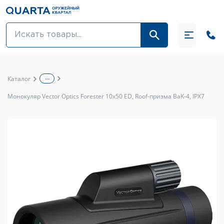
Оптовикам
Акции
...
Каталог
Оптика и крепления
Монокуляр Vector Optics Forester 10x50 ED, Roof-призма BaK-4, IPX7
Оружие и патроны
Одежда
Средства для ухода за оружием
Тюнинг оружия и ЗИП
Обувь