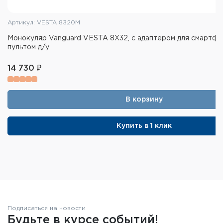
44 мм
Масса: 470 г
Артикул: VESTA 8320M
Стандарт защиты корпуса: IPX7
Монокуляр Vanguard VESTA 8X32, с адаптером для смартфо
пультом д/у
Заполнен азотом
Цвет: чёрный
14 730 ₽
В корзину
Купить в 1 клик
Подписаться на новости
Будьте в курсе событий!