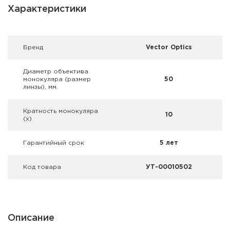
Фальшпатроны
Характеристики
Холодная пристрелка оружия
Брeнд
Vector Optics
Оружейные шкафы и сейфы
Диаметр объектива
Чехлы и кейсы
монокуляра (размер
50
линзы), мм.
Релоадинг
Кратность монокуляра
10
(х)
Сигнальные средства
Гарантийный срок
5 лет
Дартс
Код товара
УТ-00010502
Аксессуары
Комплекты
Описание