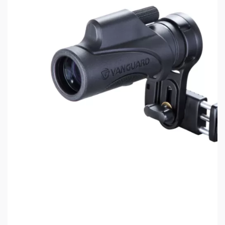
Компания Vector Optics, образованная в 2008
году, профессионально занимается созданием
оптических устройств, постоянно совершенствуя
технологии и расширяя модельный ряд. Участник
международных выставок всегда радует
пользователей новыми решениями и признанным
во всём мире качеством.
Характеристики Vector Optics Forester
10x50 ED:
Увеличение (кратность): 10x
Диаметр линзы объектива: 50 мм
Фокусировка: ручная
Покрытие линз: полное многослойное
Покрытие корпуса: резина
Поле зрения: 6.0° (10.5 м / 100 м)
Общая длина: 163 мм; диаметр линзы окуляра: