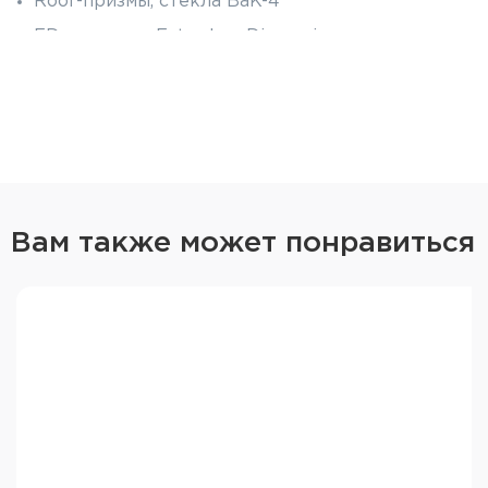
Roof-призмы, стёкла BaK-4
ED-оптика — Extra-low Dispersion,
низкодисперсионная оптика — линзы со
скорректированным цветовым спектром.
Естественное и контрастное изображение с
максимально сниженными хроматическими
аберрациями
Полное многослойное фазокорректирующие и
диэлектрическое покрытие сохраняет
цветопередачу, яркость и контрастность
Вам также может понравиться
Яркое и чёткое изображение
Широкое поле зрения 6° (10.5м на 100м)
Прорезиненный корпус, защищённый по
стандарту IPX7. Может использоваться в
любую погоду.
Выдвижной наглазник для использования с
очками и без
Вынесенный блок кольца центральной
фокусировки на верхней части корпуса