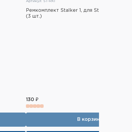
Артикул: ST-RK1
Ремкомплект Stalker 1, для Stalker S17G, S
(3 шт.)
130 ₽
В корзину