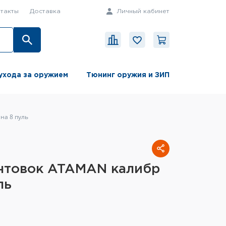
такты
Доставка
Личный кабинет
ухода за оружием
Тюнинг оружия и ЗИП
на 8 пуль
интовок ATAMAN калибр
ль