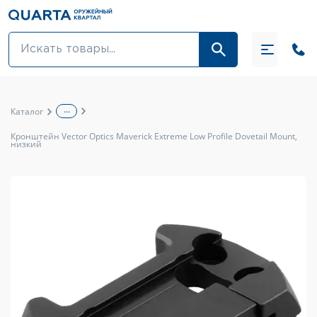
Оптовикам
Акции
...
Каталог
Оптика и крепления
Кронштейн Vector Optics Maverick Extreme Low Profile Dovetail Mount,
низкий
Оружие и патроны
Одежда
Средства для ухода за оружием
Тюнинг оружия и ЗИП
Обувь