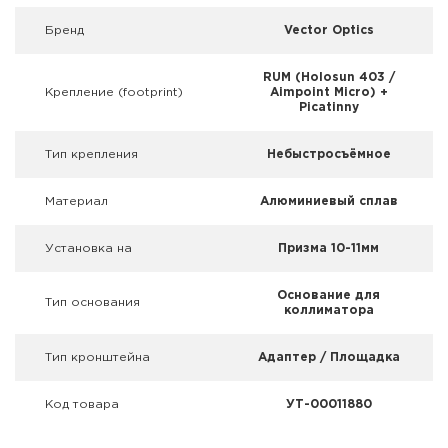
Фальшпатроны
Брeнд
Vector Optics
Холодная пристрелка оружия
RUM (Holosun 403 /
Крепление (footprint)
Aimpoint Micro) +
Оружейные шкафы и сейфы
Picatinny
Чехлы и кейсы
Тип крепления
Небыстросъёмное
Релоадинг
Материал
Алюминиевый сплав
Сигнальные средства
Установка на
Призма 10-11мм
Дартс
Основание для
Тип основания
коллиматора
Аксессуары
Тип кронштейна
Адаптер / Площадка
Комплекты
Код товара
УТ-00011880