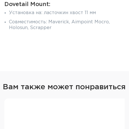
Dovetail Mount:
Установка на: ласточкин хвост 11 мм
Совместимость: Maverick, Aimpoint Mocro,
Holosun, Scrapper
Материал: алюминиевый сплав 6063-T6
Высота: 5 мм
Длина: 50 мм
Масса: 19 г
Вам также может понравиться