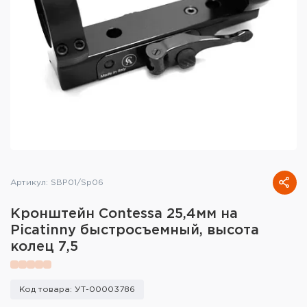
Тактическое снаряжение
Высокоточная стрельба
Спортивная стрельба
Пневматика
Развлекательная стрельба
Ножи
Артикул: SBP01/Sp06
Инструмент для заточки
Кронштейн Contessa 25,4мм на
Кобуры и системы ношения
Picatinny быстросъемный, высота
колец 7,5
Кейсы и ящики для патронов и
снаряжения
Код товара: УТ-00003786
Сумки и рюкзаки