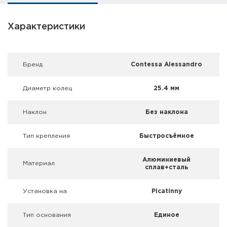
Фальшпатроны
Характеристики
Холодная пристрелка оружия
Оружейные шкафы и сейфы
Брeнд
Contessa Alessandro
Чехлы и кейсы
Диаметр колец
25.4 мм
Релоадинг
Наклон
Без наклона
Сигнальные средства
Тип крепления
Быстросъёмное
Дартс
Алюминиевый
Материал
сплав+сталь
Аксессуары
Комплекты
Установка на
Picatinny
Тип основания
Единое