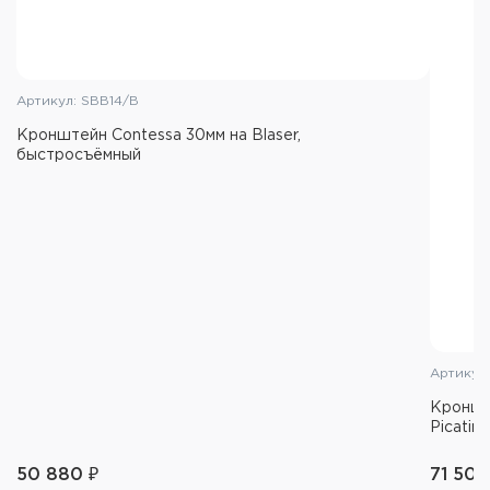
Артикул: SBB14/B
Кронштейн Contessa 30мм на Blaser,
быстросъёмный
Артикул
Кроншт
Picatin
50 880 ₽
71 500