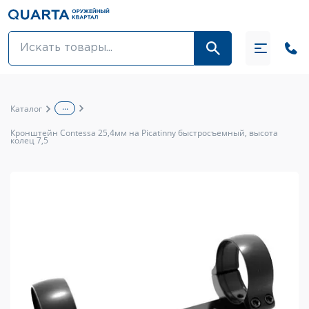
Оптовикам
Акции
...
Каталог
Оптика и крепления
Кронштейн Contessa 25,4мм на Picatinny быстросъемный, высота
колец 7,5
Оружие и патроны
Одежда
Средства для ухода за оружием
Тюнинг оружия и ЗИП
Обувь