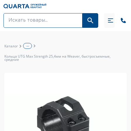
Оптовикам
Акции
...
Каталог
Оптика и крепления
Кольца UTG Max Strength 25,4мм на Weaver, быстросъемные,
средние
Оружие и патроны
Одежда
Средства для ухода за оружием
Тюнинг оружия и ЗИП
Обувь