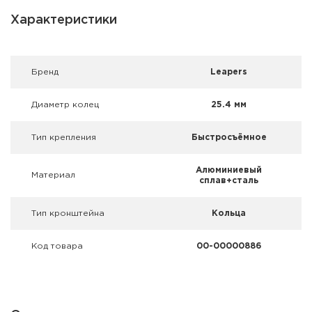
Фальшпатроны
Характеристики
Холодная пристрелка оружия
Оружейные шкафы и сейфы
Брeнд
Leapers
Чехлы и кейсы
Диаметр колец
25.4 мм
Релоадинг
Тип крепления
Быстросъёмное
Сигнальные средства
Алюминиевый
Материал
сплав+сталь
Дартс
Тип кронштейна
Кольца
Аксессуары
Код товара
00-00000886
Комплекты