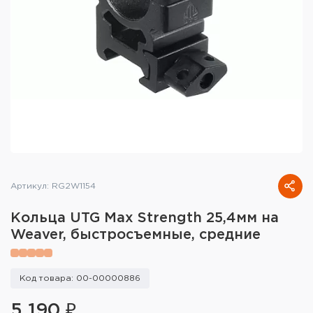
Тактическое снаряжение
Высокоточная стрельба
Спортивная стрельба
Пневматика
Развлекательная стрельба
Ножи
Артикул: RG2W1154
Инструмент для заточки
Кольца UTG Max Strength 25,4мм на
Кобуры и системы ношения
Weaver, быстросъемные, средние
Кейсы и ящики для патронов и
снаряжения
Код товара: 00-00000886
Сумки и рюкзаки
5 190 ₽