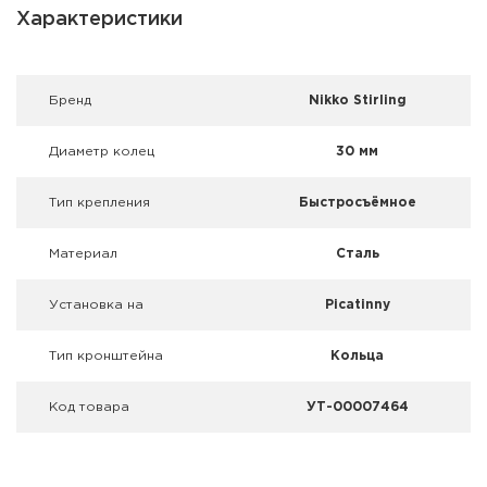
Фальшпатроны
Характеристики
Холодная пристрелка оружия
Брeнд
Nikko Stirling
Оружейные шкафы и сейфы
Диаметр колец
30 мм
Чехлы и кейсы
Тип крепления
Быстросъёмное
Релоадинг
Материал
Сталь
Сигнальные средства
Установка на
Picatinny
Дартс
Тип кронштейна
Кольца
Аксессуары
Код товара
УТ-00007464
Комплекты