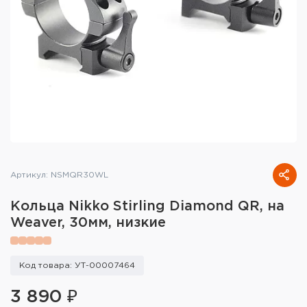
Тактическое снаряжение
Высокоточная стрельба
Спортивная стрельба
Пневматика
Развлекательная стрельба
Ножи
Артикул: NSMQR30WL
Инструмент для заточки
Кольца Nikko Stirling Diamond QR, на
Weaver, 30мм, низкие
Кобуры и системы ношения
Кейсы и ящики для патронов и
Код товара: УТ-00007464
снаряжения
3 890 ₽
Сумки и рюкзаки