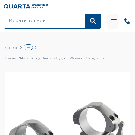
Оптовикам
Акции
...
Каталог
Оптика и крепления
Кольца Nikko Stirling Diamond QR, на Weaver, 30мм, низкие
Оружие и патроны
Одежда
Средства для ухода за оружием
Тюнинг оружия и ЗИП
Обувь