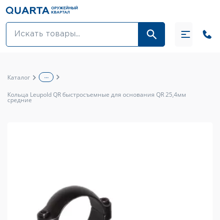
Оптовикам
Акции
...
Каталог
Оптика и крепления
Кольца Leupold QR быстросъемные для основания QR 25,4мм
средние
Оружие и патроны
Одежда
Средства для ухода за оружием
Тюнинг оружия и ЗИП
Обувь