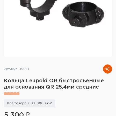
Тактическое снаряжение
Высокоточная стрельба
Спортивная стрельба
Пневматика
Развлекательная стрельба
Ножи
Артикул: 49974
Инструмент для заточки
Кольца Leupold QR быстросъемные
Кобуры и системы ношения
для основания QR 25,4мм средние
Кейсы и ящики для патронов и
снаряжения
Код товара: 00-00000352
Сумки и рюкзаки
5 300 ₽