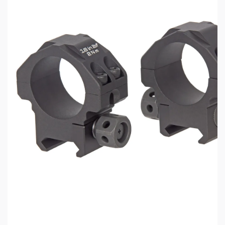
первоначальной точки попадания на мишени.
Кольца для быстросъемного кронштейна 26 мм
средние матовые.
Установка: на соответствующие основания
Leupold QR.
Высота колец: 6 мм.
Рекомендуемые для установки объективы: 40 -
45 мм
Комплект поставки: Кольца – 2 шт., винты – 4 шт.,
ключ для монтажа типа Torx.