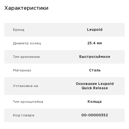
Фальшпатроны
Характеристики
Холодная пристрелка оружия
Оружейные шкафы и сейфы
Брeнд
Leupold
Чехлы и кейсы
Диаметр колец
25.4 мм
Релоадинг
Тип крепления
Быстросъёмное
Сигнальные средства
Материал
Сталь
Дартс
Основание Leupold
Установка на
Quick Release
Аксессуары
Тип кронштейна
Кольца
Комплекты
Код товара
00-00000352