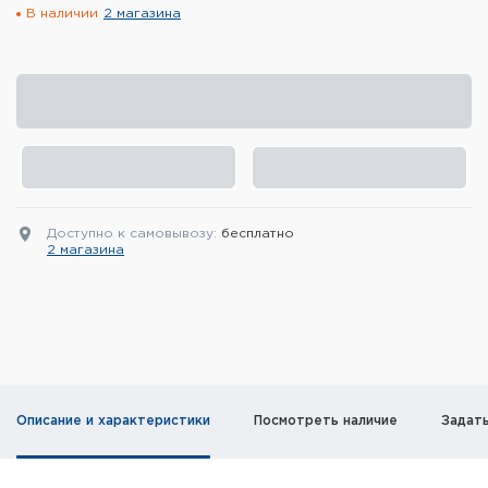
В наличии
2 магазина
Элементы питания и зарядные
устройства
Охотничье снаряжение
Ремни, патронташи и подсумки
Фонари и ЛЦУ
Доступно к самовывозу:
бесплатно
Туристическое снаряжение
2 магазина
Инструменты
Опоры и станки для оружия
Термосы, термосумки, бутылки
Описание и характеристики
Посмотреть наличие
Задат
Мишени