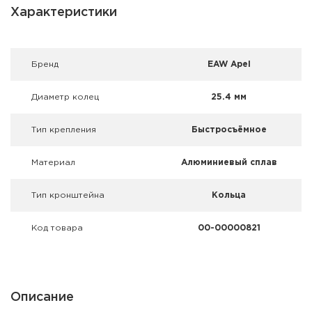
Фальшпатроны
Характеристики
Холодная пристрелка оружия
Брeнд
EAW Apel
Оружейные шкафы и сейфы
Диаметр колец
25.4 мм
Чехлы и кейсы
Тип крепления
Быстросъёмное
Релоадинг
Материал
Алюминиевый сплав
Сигнальные средства
Тип кронштейна
Кольца
Дартс
Код товара
00-00000821
Аксессуары
Комплекты
Описание