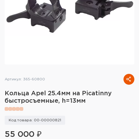
Тактическое снаряжение
Высокоточная стрельба
Спортивная стрельба
Пневматика
Развлекательная стрельба
Ножи
Артикул: 365-60800
Инструмент для заточки
Кольца Apel 25.4мм на Picatinny
быстросъемные, h=13мм
Кобуры и системы ношения
Кейсы и ящики для патронов и
Код товара: 00-00000821
снаряжения
55 000 ₽
Сумки и рюкзаки