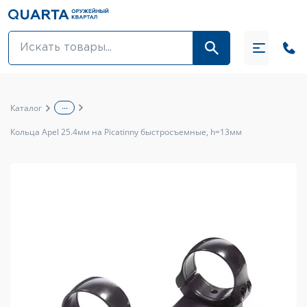
Оптовикам
Акции
...
Каталог
Оптика и крепления
Кольца Apel 25.4мм на Picatinny быстросъемные, h=13мм
Оружие и патроны
Одежда
Средства для ухода за оружием
Тюнинг оружия и ЗИП
Обувь