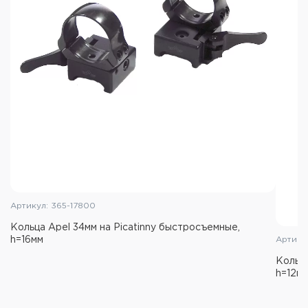
Артикул: 365-17800
Кольца Apel 34мм на Picatinny быстросъемные,
h=16мм
Артику
Кольца
h=12м