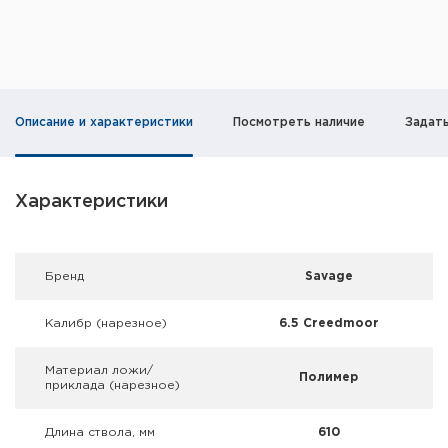
Фальшпатроны
Холодная пристрелка оружия
Оружейные шкафы и сейфы
Описание и характеристики
Посмотреть наличие
Задат
Чехлы и кейсы
Релоадинг
Характеристики
Сигнальные средства
Брeнд
Savage
Дартс
Калибр (нарезное)
6.5 Creedmoor
Аксессуары
Материал ложи/
Комплекты
Полимер
приклада (нарезное)
Длина ствола, мм
610