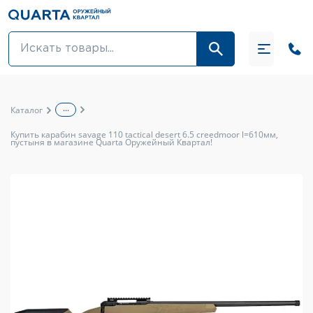
Оптовикам
Акции
...
Каталог
Оптика и крепления
Купить карабин savage 110 tactical desert 6.5 creedmoor l=610мм,
пустыня в магазине Quarta Оружейный Квартал!
Оружие и патроны
Одежда
Средства для ухода за оружием
Тюнинг оружия и ЗИП
Обувь