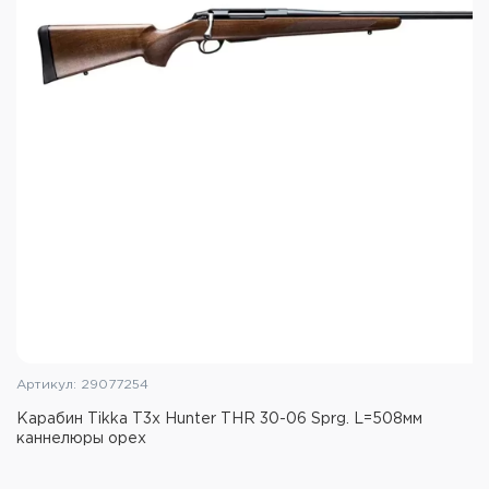
Шаг нарезов: 1:10
Резьба на дульном срезе: 5/8x24
Ёмкость магазина: 10 патронов
Материал ствола: углеродистая сталь
Материал ложи: синтетика
Цвет ложи: пустыня
Масса: 4230 г
Артикул: 29077254
Карабин Tikka T3x Hunter THR 30-06 Sprg. L=508мм
каннелюры орех