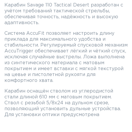
Карабин Savage 110 Tactical Desert разработан с
учётом требований тактической стрельбы,
обеспечивая точность, надёжность и высокую
адаптивность.
Система AccuFit позволяет настроить длину
приклада для максимального удобства и
стабильности. Регулируемый спусковой механизм
AccuTrigger обеспечивает лёгкий и чёткий спуск,
исключая случайные выстрелы. Ложа выполнена
из синтетического материала с матовым
покрытием и имеет вставки с мягкой текстурой
на цевье и пистолетной рукояти для
комфортного хвата.
Карабин оснащён стволом из углеродистой
стали длиной 610 мм с матовым покрытием.
Ствол с резьбой 5/8x24 на дульном срезе,
позволяющий установить дульные устройства.
Для установки оптики предусмотрена
интегрированная планка Picatinny с наклоном 20
МОА.