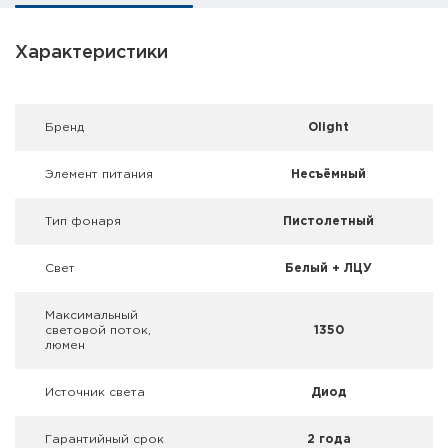
Фальшпатроны
Характеристики
Холодная пристрелка оружия
Оружейные шкафы и сейфы
Брeнд
Olight
Чехлы и кейсы
Элемент питания
Несъёмный
Релоадинг
Тип фонаря
Пистолетный
Сигнальные средства
Свет
Белый + ЛЦУ
Дартс
Максимальный
световой поток,
1350
Аксессуары
люмен
Комплекты
Источник света
Диод
Гарантийный срок
2 года