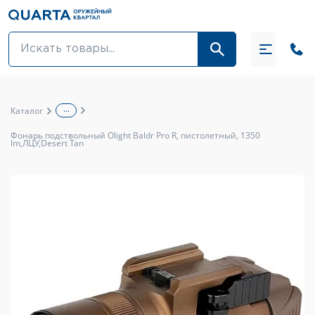
Оптовикам
Акции
...
Каталог
Оптика и крепления
Фонарь подствольный Olight Baldr Pro R, пистолетный, 1350
lm,ЛЦУ,Desert Tan
Оружие и патроны
Одежда
Средства для ухода за оружием
Тюнинг оружия и ЗИП
Обувь