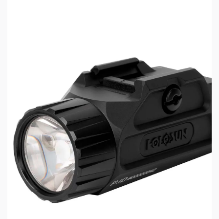
Фонарь оснащён TIR линзой, более
эффективной, чем классические отражатели,
светодиод Cree XH-P 35B HI выдаёт по-
настоящему мощный световой поток, а
минеральное стекло, стойкое к царапинам и
повреждениям, обладает высокой
прозрачностью. За счёт этой комбинации Baldr
Pro R освещает объекты на расстоянии до 200
метров.
Кнопки включения/выключения расположены с
обеих сторон фонаря, соответственно он
подойдёт и правшам, и левшам. Фонарь имеет
два режима яркости: высокий, в котором первые
полторы минуты мощность светового потока
составляет 1350 люмен, а потом происходит
снижение до уровня 500 лм для защиты от
перегрева, и низкий — 300 лм. Кроме того,
доступен режим стробоскопа. Помимо режима
постоянного свечения Baldr Pro R может
работать только когда кнопка включения
удерживается нажатой — это отлично подойдёт