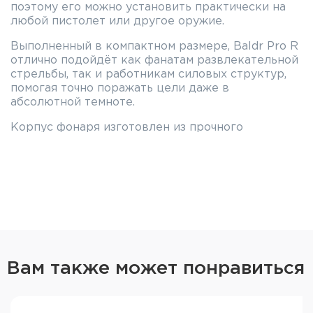
поэтому его можно установить практически на
любой пистолет или другое оружие.
Выполненный в компактном размере, Baldr Pro R
отлично подойдёт как фанатам развлекательной
стрельбы, так и работникам силовых структур,
помогая точно поражать цели даже в
абсолютной темноте.
Корпус фонаря изготовлен из прочного
алюминиевого сплава T6061, анодирован в
путынный цвет и имеет степень пыле- и
влагозащиты IPX4. Это позволяет не бояться
царапин, случайных падений и ударов, а также
любых погодных условий — Olight Baldr Pro R
будет надёжно работать даже в ливень. Питание
фонаря осуществляется от встроенного
аккумулятора, которого хватает на 50 минут
непрерывной работы при включённом лазере и
Вам также может понравиться
максимальной яркости или на 93 — при
минимальной яркости без ЛЦУ. Аккумулятор
полностью заряжается за 1,5 часа с помощью
магнитного кабеля, идущего в комплекте.