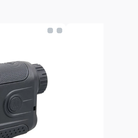
ер. С его помощью легко определить
ыше или ниже уровня самого
ть в нескольких режимах: режим
ежим сканирования.
ктен, удобно леэит в руке,
стандарту IPX4, не боится брызг и
 из полимера с резиновым
спечивает уверенный и удобный
вляется чехол для переноски.
ьномера Vector Optics
n II:
: от 5 до 1850м
6x
5мм