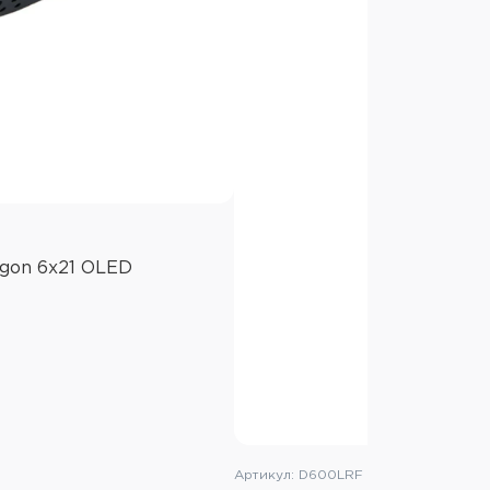
05 нМ
е многослойное просветляющее
рейка CR2, 3V (в комплект НЕ
 отдельно)
са: IPX4
ды, метры
agon 6x21 OLED
 ≤1000 метров: +/- 1м
ДхШхВ): 105x76x42мм
cs Paragon
Артикул: D600LRF