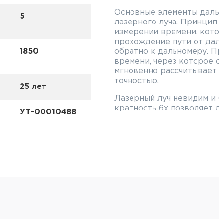
Основные элементы даль
5
лазерного луча. Принцип
измерении времени, кото
прохождение пути от да
1850
обратно к дальномеру. П
времени, через которое 
мгновенно рассчитывает 
точностью.
25 лет
Лазерный луч невидим и 
кратность 6x позволяет 
УТ-00010488
объекты.
Дистанция для измерения 
необходимо учитывать о
если поверхность матова
меньше, если поверхност
свет – дистанция измере
дальность измерений мог
объекта (до больших объ
чем до маленьких).