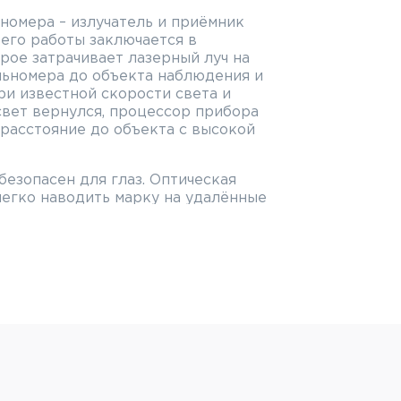
номера – излучатель и приёмник
 его работы заключается в
рое затрачивает лазерный луч на
льномера до объекта наблюдения и
ри известной скорости света и
свет вернулся, процессор прибора
расстояние до объекта с высокой
безопасен для глаз. Оптическая
легко наводить марку на удалённые
– от 5 до 1850 метров, однако,
тражающие свойства поверхности:
я, дистанция измерения может быть
ь глянцевая и хорошо отражает
ния может быть больше. Также на
ут влиять погодные условия, размер
ектов расстояние измерить проще,