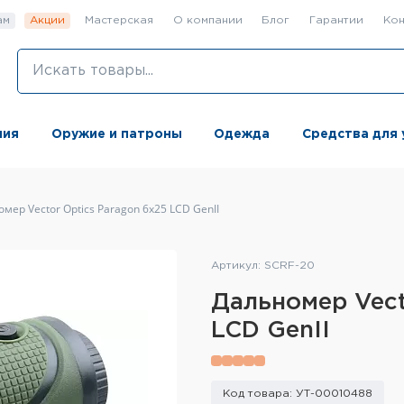
ам
Акции
Мастерская
О компании
Блог
Гарантии
Кон
ния
Оружие и патроны
Одежда
Средства для 
мер Vector Optics Paragon 6x25 LCD GenII
Артикул: SCRF-20
Дальномер Vect
LCD GenII
Код товара: УТ-00010488