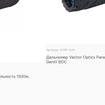
Длина волны лазера: 9
Время реакции: 0,25с
Покрытие линз: полно
покрытие всех линз
Элемент питания: бата
входит, приобретается
Стандарт защиты корпу
Артикул: SCRF-S20
Единицы измерения: яр
Дальномер Vector Optics Par
Погрешность измерения
GenIII BDC
Масса: 180г
Габаритные размеры (
льность 1500м,
Комплектация:
Дальномер Vector Opti
Чехол