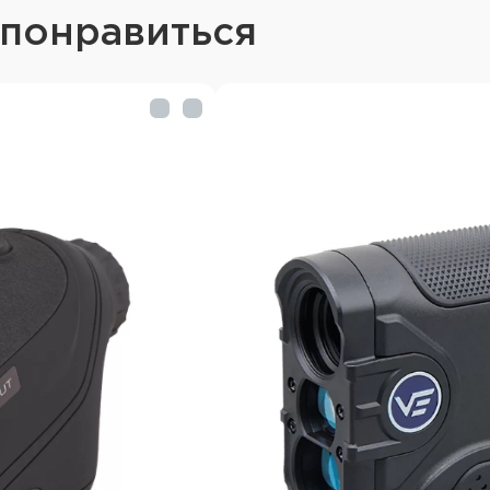
В прибор встроен углом
 понравиться
объекты, находящиеся в
дальномера.
Дальномер может работа
однократного замера и р
Корпус дальномера компа
выполнен защищённым по 
лёгкого дождя, выполнен
покрытием, которое обе
хват. В комплекте поста
Характеристики дал
Paragon 6x25 LCD Ge
Измеряемое расстояние
Оптическая кратность: 
Диаметр объектива: 2
Угол обзора: 7°
Вынос зрачка: 14мм