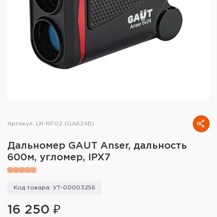
Тактическое снаряжение
Высокоточная стрельба
Спортивная стрельба
Пневматика
Развлекательная стрельба
Ножи
Артикул: LR-RF02 (GA624B)
Инструмент для заточки
Дальномер GAUT Anser, дальность
600м, угломер, IPX7
Кобуры и системы ношения
Кейсы и ящики для патронов и
Код товара: УТ-00003256
снаряжения
16 250 ₽
Сумки и рюкзаки