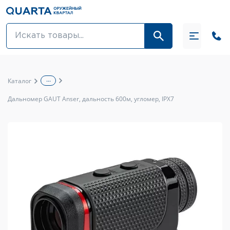
Оптовикам
Акции
...
Каталог
Оптика и крепления
Дальномер GAUT Anser, дальность 600м, угломер, IPX7
Оружие и патроны
Одежда
Средства для ухода за оружием
Тюнинг оружия и ЗИП
Обувь