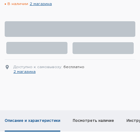
В наличии
2 магазина
Элементы питания и зарядные
устройства
Охотничье снаряжение
Ремни, патронташи и подсумки
Фонари и ЛЦУ
Доступно к самовывозу:
бесплатно
Туристическое снаряжение
2 магазина
Инструменты
Опоры и станки для оружия
Термосы, термосумки, бутылки
Описание и характеристики
Посмотреть наличие
Инстр
Мишени