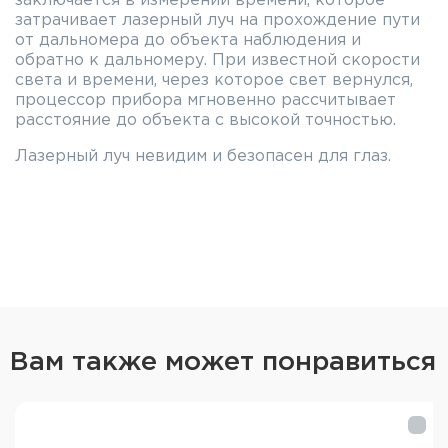
заключается в измерении времени, которое
затрачивает лазерный луч на прохождение пути
от дальномера до объекта наблюдения и
обратно к дальномеру. При известной скорости
света и времени, через которое свет вернулся,
процессор прибора мгновенно рассчитывает
расстояние до объекта с высокой точностью.
Лазерный луч невидим и безопасен для глаз.
Оптическая кратность 6x позволяет легко
наводить марку на удалённые объекты.
Максимальная дистанция для измерения – до 600
метров, однако, необходимо учитывать
отражающие свойства поверхности: если
поверхность матовая, дистанция измерения
может быть меньше, если поверхность глянцевая
и хорошо отражает свет – дистанция измерения
может быть больше. Также на дальность
Вам также может понравиться
измерений могут влиять погодные условия,
размер объекта (до больших объектов
расстояние измерить проще, чем до маленьких).