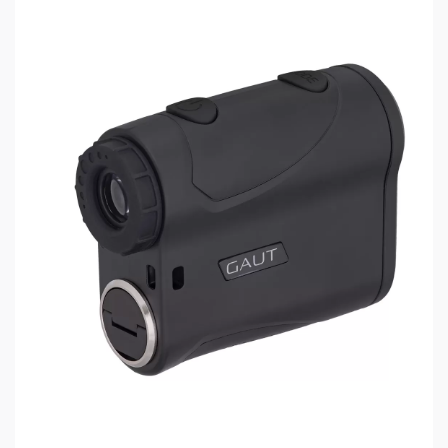
В прибор встроен угломер. Он поставляется
откалиброванным, однако, в случае, если
дальномер подвергся воздействию сильного
электромагнитного поля, рекомендуется его
откалибровать на ровной поверхности, а во
время работы учитывать возможность
воздействия на прибор магнитного поля: не
рекомендуется держать прибор рядом с
магнитами и любыми металлическими
предметами. Когда угломер дальномера
откалиброван, он покажет 0° при наведении на
предмет, который находится на одном уровне с
дальномером.
Дальномер может работать в нескольких
режимах, имеет память последнего
активированного: включение прибора
произойдёт в том режиме, в котором он был
выключен. Для однократного замера расстояния
необходимо навести центр сетки дальномера на
цель и однократно нажать кнопку Power, на
дисплее отобразится расстояние и другая
информация, в зависимости от выбранного