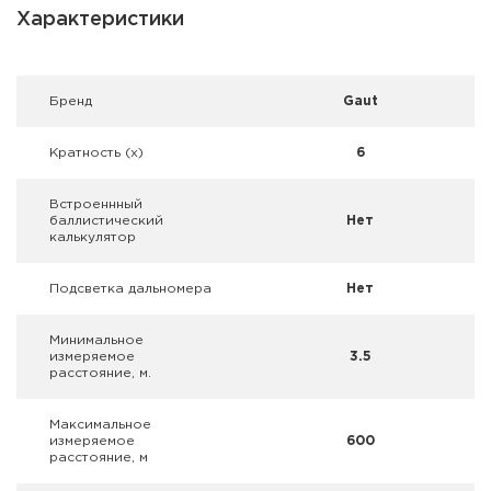
Фальшпатроны
Характеристики
Холодная пристрелка оружия
Брeнд
Gaut
Оружейные шкафы и сейфы
Кратность (х)
6
Чехлы и кейсы
Встроеннный
Релоадинг
баллистический
Нет
калькулятор
Сигнальные средства
Подсветка дальномера
Нет
Дартс
Минимальное
измеряемое
3.5
Аксессуары
расстояние, м.
Комплекты
Максимальное
измеряемое
600
расстояние, м