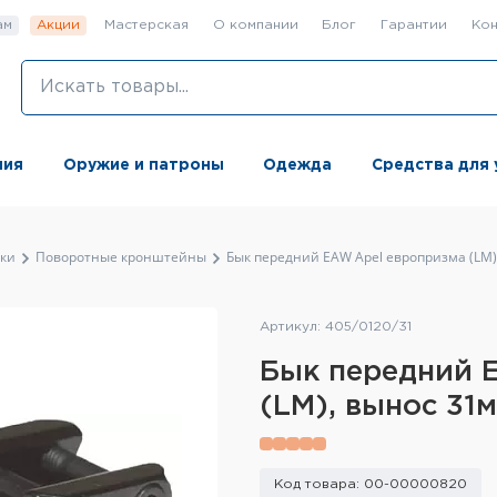
ам
Акции
Мастерская
О компании
Блог
Гарантии
Кон
ния
Оружие и патроны
Одежда
Средства для 
ки
Поворотные кронштейны
Бык передний EAW Apel европризма (LM)
Артикул: 405/0120/31
Бык передний 
(LM), вынос 31
Код товара: 00-00000820