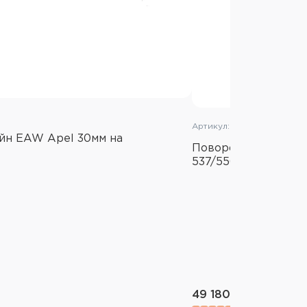
Артикул: 500-00047
йн EAW Apel 30мм на
Поворотный кроншт
537/550
49 180 ₽