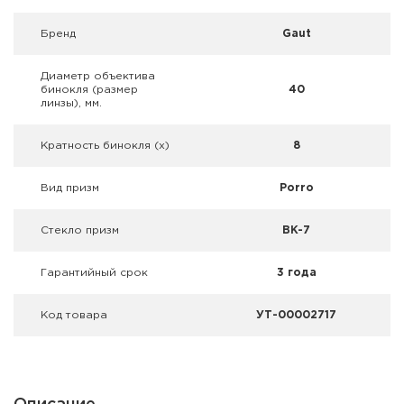
Фальшпатроны
Брeнд
Gaut
Холодная пристрелка оружия
Диаметр объектива
бинокля (размер
40
Оружейные шкафы и сейфы
линзы), мм.
Чехлы и кейсы
Кратность бинокля (х)
8
Релоадинг
Вид призм
Porro
Сигнальные средства
Стекло призм
BK-7
Дартс
Гарантийный срок
3 года
Аксессуары
Код товара
УТ-00002717
Комплекты