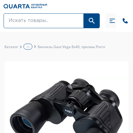
Оптовикам
Акции
...
Каталог
Бинокль Gaut Vega 8x40, призмы Porro
Оптика и крепления
Оружие и патроны
Одежда
Средства для ухода за оружием
Тюнинг оружия и ЗИП
Обувь