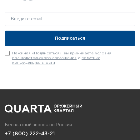
8
фокусировка (м)
Материал корпуса
Пласти
Да (адаптер-переходни
Штативное гнездо
отдельн
Нажимая «Подписаться», вы принимаете условия
пользовательского соглашения
и
политики
конфиденциальности
Масса (г)
640
800
700
80
Бесплатный звонок по России
+7 (800) 222-43-21