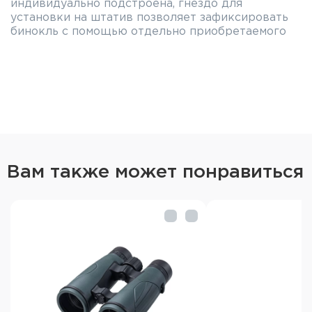
индивидуально подстроена, гнездо для
установки на штатив позволяет зафиксировать
бинокль с помощью отдельно приобретаемого
штативного адаптера.
Характеристики бинокля GAUT Vega
8x40:
8-ми кратный бинокль на призмах Porro с
широким полем зрения
Оптика из стекла BK7
Однослойное просветляющее покрытие линз
Вам также может понравиться
Барабан центральной фокусировки
Диоптрийная настройка
Штативное гнездо (адаптер-переходник для
штатива приобретается отдельно)
Комплектация:
Бинокль