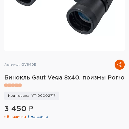
Тактическое снаряжение
Высокоточная стрельба
Спортивная стрельба
Пневматика
Развлекательная стрельба
Артикул: GV840B
Ножи
Бинокль Gaut Vega 8x40, призмы Porro
Инструмент для заточки
Кобуры и системы ношения
Код товара: УТ-00002717
3 450 ₽
Кейсы и ящики для патронов и
снаряжения
В наличии
3 магазина
Сумки и рюкзаки