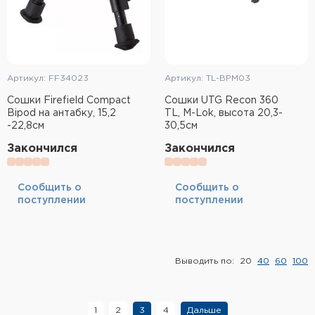
Артикул: FF34023
Артикул: TL-BPM03
Cошки Firefield Compact
Сошки UTG Recon 360
Bipod на антабку, 15,2
TL, M-Lok, высота 20,3-
-22,8см
30,5см
Закончился
Закончился
Cообщить о
Cообщить о
поступлении
поступлении
Выводить по:
20
40
60
100
1
2
3
4
Дальше