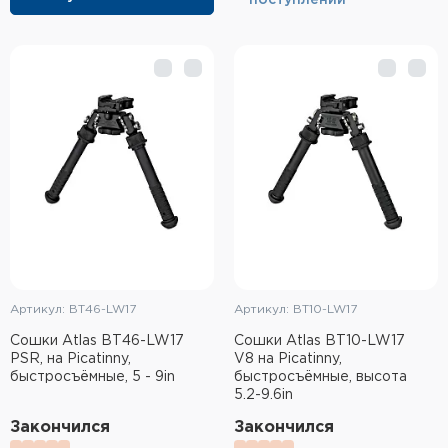
поступлении
Элементы питания и зарядные
устройства
Охотничье снаряжение
Ремни, патронташи и подсумки
Фонари и ЛЦУ
Туристическое снаряжение
Инструменты
Артикул: BT46-LW17
Артикул: BT10-LW17
Опоры и станки для оружия
Сошки Atlas BT46-LW17
Сошки Atlas BT10-LW17
PSR, на Picatinny,
V8 на Picatinny,
Термосы, термосумки, бутылки
быстросъёмные, 5 - 9in
быстросъёмные, высота
5.2-9.6in
Мишени
Закончился
Закончился