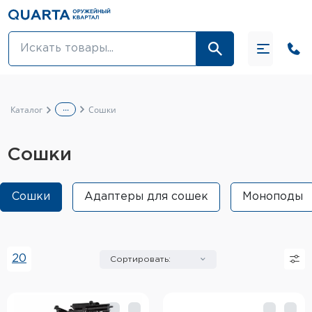
Оптовикам
Акции
...
Каталог
Сошки
Оптика и крепления
Сошки
Оружие и патроны
Одежда
Сошки
Адаптеры для сошек
Моноподы
Средства для ухода за оружием
Тюнинг оружия и ЗИП
20
Сортировать:
Обувь