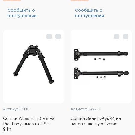
Фальшпатроны
Cообщить о
Cообщить о
поступлении
поступлении
Холодная пристрелка оружия
Оружейные шкафы и сейфы
Чехлы и кейсы
Релоадинг
Сигнальные средства
Дартс
Аксессуары
Артикул: BT10
Артикул: Жук-2
Комплекты
Сошки Atlas BT10 V8 на
Сошки Зенит Жук-2, на
Picatinny, высота 4.8 -
направляющую Базис
9.1in