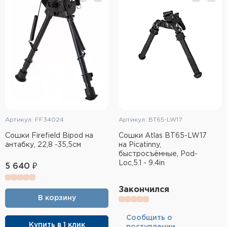
Тактическое снаряжение
Высокоточная стрельба
Спортивная стрельба
Пневматика
Развлекательная стрельба
Артикул: FF34024
Артикул: BT65-LW17
Ножи
Cошки Firefield Bipod на
Сошки Atlas BT65-LW17
антабку, 22,8 -35,5см
на Picatinny,
Инструмент для заточки
быстросъёмные, Pod-
Loc,5.1 - 9.4in
5 640 ₽
Кобуры и системы ношения
Закончился
Кейсы и ящики для патронов и
В корзину
снаряжения
Cообщить о
Сумки и рюкзаки
Купить в 1 клик