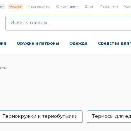
ам
Акции
Мастерская
О компании
Блог
Гарантии
Кон
ния
Оружие и патроны
Одежда
Средства для 
енты
Термокружки и термобутылки
Термосы для е