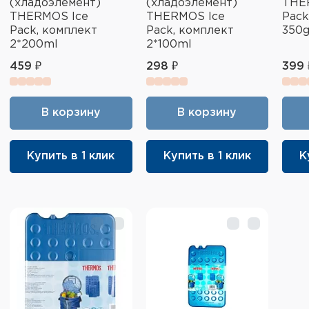
(хладоэлемент)
(хладоэлемент)
THE
THERMOS Ice
THERMOS Ice
Pack
Pack, комплект
Pack, комплект
350
2*200ml
2*100ml
459 ₽
298 ₽
399 
В корзину
В корзину
Купить в 1 клик
Купить в 1 клик
К