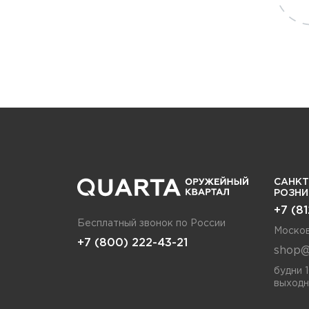
САНКТ
РОЗН
+7 (8
Бесплатный звонок по России
Москов
+7 (800) 222-43-21
shop@
будни 
выходн