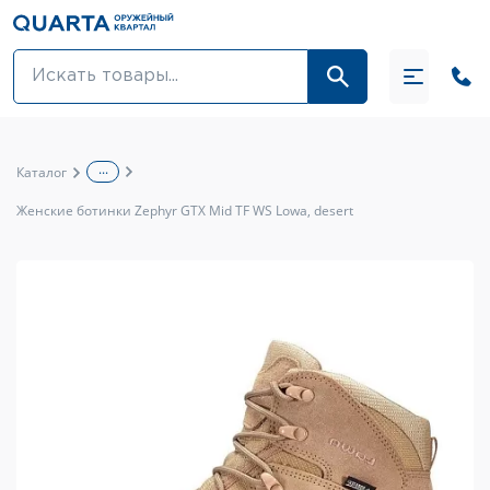
Оптовикам
Акции
...
Каталог
Оптика и крепления
Женские ботинки Zephyr GTX Mid TF WS Lowa, desert
Оружие и патроны
Одежда
Средства для ухода за оружием
Тюнинг оружия и ЗИП
Обувь