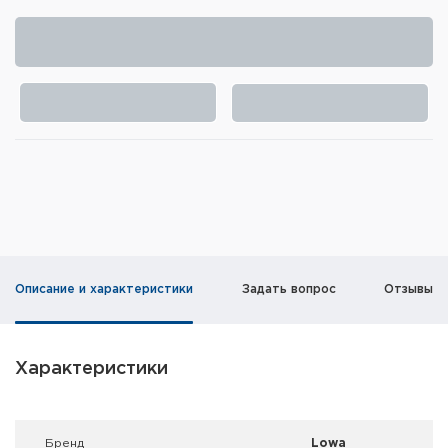
Элементы питания и зарядные
устройства
Охотничье снаряжение
Ремни, патронташи и подсумки
Фонари и ЛЦУ
Туристическое снаряжение
Инструменты
Описание и характеристики
Задать вопрос
Отзывы
Опоры и станки для оружия
Термосы, термосумки, бутылки
Характеристики
Мишени
Брeнд
Lowa