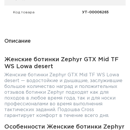
Фальшпатроны
Код товара
УТ-00006265
Холодная пристрелка оружия
Оружейные шкафы и сейфы
Описание
Чехлы и кейсы
Релоадинг
Женские ботинки Zephyr GTX Mid TF
WS Lowa desert
Сигнальные средства
Женские ботинки Zephyr GTX Mid TF WS Lowa
desert — водостойкие и дышащие, заслужившие
Дартс
большое количество наград и положительных
отзывов ботинки Zephyr подходят как для
Аксессуары
походов в любое время года, так и для носки
профессионалами во время выполнения
тактических заданий. Подошва Cross
Комплекты
гарантирует комфорт в течение всего дня.
Особенности Женские ботинки Zephyr