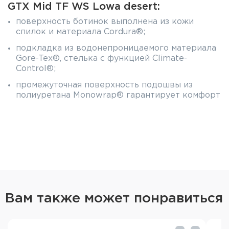
GTX Mid TF WS Lowa desert:
поверхность ботинок выполнена из кожи
спилок и материала Cordura®;
подкладка из водонепроницаемого материала
Gore-Tex®, стелька с функцией Climate-
Control®;
промежуточная поверхность подошвы из
полиуретана Monowrap® гарантирует комфорт
и устойчивость;
нижняя часть подошвы с технологией LOWA
Cross;
стабилизатор: нейлоновый, 3/4 длины;
кожа: прочная, водоотталкивающая замшевая
кожа, 1.4 - 1.6 мм.
Характеристики Женские ботинки Zephyr GTX
Вам также может понравиться
Mid TF WS Lowa desert:
Материал верха: замша 1,4-1,6 мм