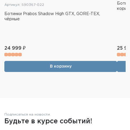
Ботин
Артикул: S90367-022
корич
Ботинки Prabos Shadow High GTX, GORE-TEX,
чёрные
24 999 ₽
25 99
В корзину
Подписаться на новости
Будьте в курсе событий!