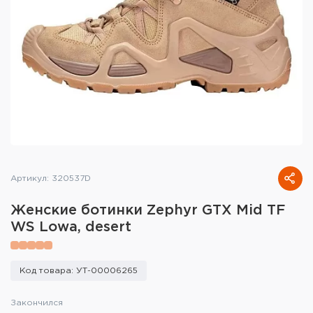
Тактическое снаряжение
Высокоточная стрельба
Спортивная стрельба
Пневматика
Развлекательная стрельба
Ножи
Артикул: 320537D
Инструмент для заточки
Женские ботинки Zephyr GTX Mid TF
WS Lowa, desert
Кобуры и системы ношения
Кейсы и ящики для патронов и
Код товара: УТ-00006265
снаряжения
Закончился
Сумки и рюкзаки