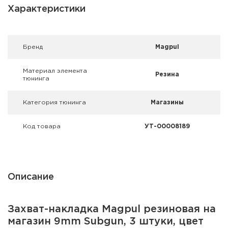
Фальшпатроны
Характеристики
Холодная пристрелка оружия
Брeнд
Magpul
Оружейные шкафы и сейфы
Материал элемента
Резина
Чехлы и кейсы
тюнинга
Релоадинг
Категория тюнинга
Магазины
Сигнальные средства
Код товара
УТ-00008189
Дартс
Аксессуары
Описание
Комплекты
Захват-накладка Magpul резиновая на
магазин 9mm Subgun, 3 штуки, цвет