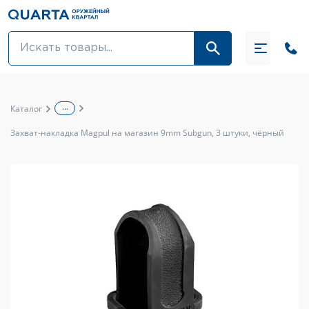
Оптовикам
Акции
...
Каталог
Оптика и крепления
Захват-накладка Magpul на магазин 9mm Subgun, 3 штуки, чёрный
Оружие и патроны
Одежда
Средства для ухода за оружием
Тюнинг оружия и ЗИП
Обувь