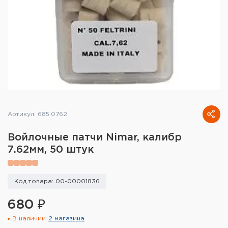
Тактическое снаряжение
Высокоточная стрельба
Спортивная стрельба
Пневматика
Развлекательная стрельба
Артикул: 685.0762
Ножи
Войлочные патчи Nimar, калибр
Инструмент для заточки
7.62мм, 50 штук
Кобуры и системы ношения
Код товара: 00-00001836
Кейсы и ящики для патронов и
снаряжения
680 ₽
В наличии
2 магазина
Сумки и рюкзаки