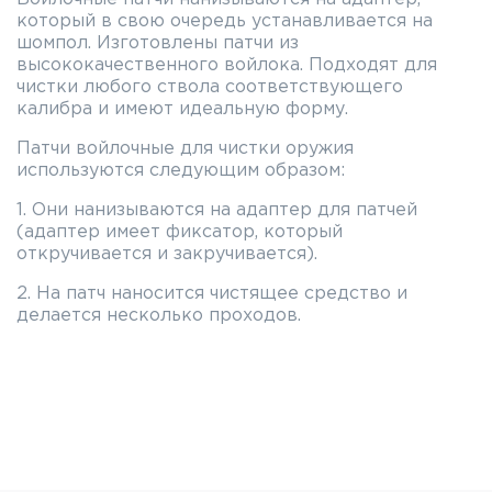
который в свою очередь устанавливается на
шомпол. Изготовлены патчи из
высококачественного войлока. Подходят для
чистки любого ствола соответствующего
калибра и имеют идеальную форму.
Патчи войлочные для чистки оружия
используются следующим образом:
1. Они нанизываются на адаптер для патчей
(адаптер имеет фиксатор, который
откручивается и закручивается).
2. На патч наносится чистящее средство и
делается несколько проходов.
3. Затем патч меняется и цикл повторятся до тех
пор, пока патчи не будут выходить из ствола
чистыми.
Количество в одной упаковке: 50 штук.
Упаковка: пластиковая коробка.