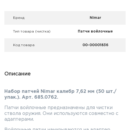
Фальшпатроны
Холодная пристрелка оружия
Брeнд
Nimar
Оружейные шкафы и сейфы
Тип товара (чистка)
Патчи войлочные
Чехлы и кейсы
Код товара
00-00001836
Релоадинг
Сигнальные средства
Описание
Дартс
Набор патчей Nimar калибр 7,62 мм (50 шт./
Аксессуары
упак.). Арт. 685.0762.
Патчи войлочные предназначены для чистки
Комплекты
ствола оружия. Они используются совместно с
адаптерами.
Войлочные патчи нанизываются на адаптер,