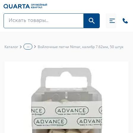
Оптовикам
Акции
...
Каталог
Войлочные патчи Nimar, калибр 7.62мм, 50 штук
Оптика и крепления
Оружие и патроны
Одежда
Средства для ухода за оружием
Тюнинг оружия и ЗИП
Обувь