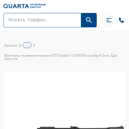
Оптовикам
Акции
...
Каталог
Оптика и крепления
Винтовка пневматическая (ПП) Stalker S1000SR калибр 4.5мм 3Дж
пластик
Оружие и патроны
Одежда
Средства для ухода за оружием
Тюнинг оружия и ЗИП
Обувь