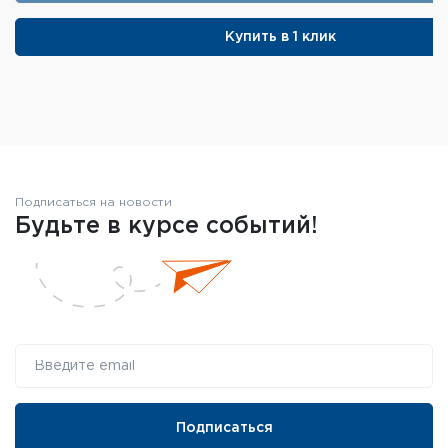
Ёмкость магазина: 1 пуля
Купить в 1 клик
УСМ: регулируемый
Общая длина: 1230 мм
Длина ствола: 450 мм
Материал ложи: пластик
Материал ствола: сталь
Подписаться на новости
Тип ствола: нарезной
Будьте в курсе событий!
Прицельная планка: 11 мм «Ласточкин хвост»
Масса: 3600 г
Цвет: чёрный
Комплектация:
Винтовка
Адаптер-переходник с планки «Ласточкин
хвост» на планку Weaver/Picatinny