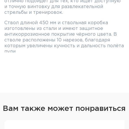
отлично подойдёт для тех, кто ищет доступную
и точную винтовку для развлекательной
стрельбы и тренировок.
Ствол длиной 450 мм и ствольная коробка
изготовлены из стали и имеют защитное
антикоррозионное покрытие чёрного цвета. В
стволе расположены 10 нарезов, благодаря
которым увеличены кучность и дальность полёта
пули.
Ложа классического типа изготовлена из
прочного чёрного пластика. На цевье и
пистолетной рукоятке в местах хвата нанесена
оружейная насечка, позволяющая надёжно
удерживать винтовку. Приклад имеет резиновый
затыльник для смягчения отдачи.
Двухступенчатый УСМ или ударно-спусковой
механизм винтовки полностью регулируется.
Вам также может понравиться
Можно настроить усилие спуска, свободный или
холостой ход спускового крючка, а также
рабочий ход спускового крючка.