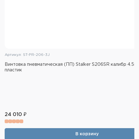
Weaver/Picatinny, что расширяет перечень
устанавливаемых приборов.
Безопасность при обращении с винтовкой
обеспечивает двухпозиционный предохранитель,
расположенный внутри спусковой скобы, перед
спусковым крючком. Он предотвращает
случайные выстрелы и повышает надёжность
при использовании.
Артикул: ST-PR-206-3J
Пневматическая винтовка Stalker подойдёт не
Винтовка пневматическая (ПП) Stalker S206SR калибр 4.5м
только для развлекательной стрельбы, но и для
пластик
получения начальных навыков безопасного
обращения с длинноствольным оружием.
Характеристики:
Калибр: .177 / 4.5 мм
Принцип действия: ППП (пружинно-поршневая
24 010 ₽
пневматика)
Дульная энергия: 3 Дж
В корзину
Режим стрельбы: одиночный