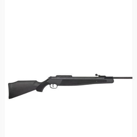
Применяемые для стрельбы пульки имеют
стандартный калибр 4,5 мм, гарантирующий
стабильную траекторию, хорошую кучность,
распространённость и доступность боеприпасов.
Взведение винтовки осуществляется
переламыванием ствола, что обеспечивает
простоту и удобство эксплуатации.
Пневматическая винтовка Stalker имеет
открытые прицельные приспособления —
неподвижную мушку и регулируемый целик с
фибероптическими элементами, улучшающими
прицеливание при плохой видимости. С
помощью двух барабанчиков ввода поправок
целик может регулироваться по горизонтали и
вертикали.
Для установки оптического прицела, в верхней
части ствольной коробки выфрезерована планка
«Ласточкин хвост» шириной 11 мм. В
комплектацию входит адаптер-переходник с
планки «Ласточкин хвост» на планку