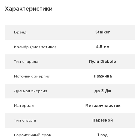
Фальшпатроны
Характеристики
Холодная пристрелка оружия
Оружейные шкафы и сейфы
Брeнд
Stalker
Чехлы и кейсы
Калибр (пневматика)
4.5 мм
Релоадинг
Тип снаряда
Пуля Diabolo
Сигнальные средства
Источник энергии
Пружина
Дартс
Дульная энергия
до 3 Дж
Аксессуары
Материал
Металл+пластик
Комплекты
Тип ствола
Нарезной
Гарантийный срок
1 год