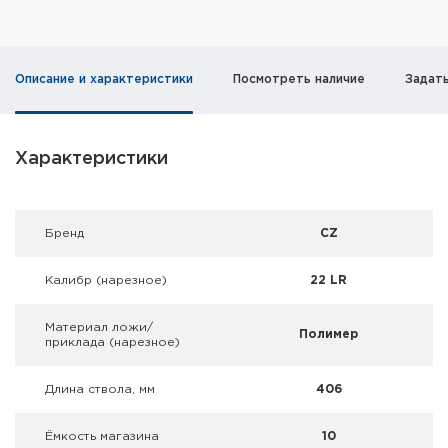
Фальшпатроны
Холодная пристрелка оружия
Описание и характеристики
Посмотреть наличие
Задат
Оружейные шкафы и сейфы
Чехлы и кейсы
Характеристики
Релоадинг
Брeнд
CZ
Сигнальные средства
Калибр (нарезное)
22 LR
Дартс
Материал ложи/
Аксессуары
Полимер
приклада (нарезное)
Комплекты
Длина ствола, мм
406
Ёмкость магазина
10