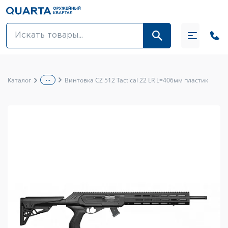
Оптовикам
Акции
...
Каталог
Винтовка CZ 512 Tactical 22 LR L=406мм пластик
Оптика и крепления
Оружие и патроны
Одежда
Средства для ухода за оружием
Тюнинг оружия и ЗИП
Обувь