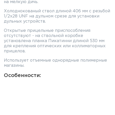
на мелкую дичь.
Холоднокованый ствол длиной 406 мм с резьбой
1/2x28 UNF на дульном срезе для установки
дульных устройств.
Открытые прицельные приспособления
отсутствуют - на ствольной коробке
установлена планка Пикатинни длиной 530 мм
для крепления оптических или коллиматорных
прицелов.
Использует отъемные однорядные полимерные
магазины.
Особенности:
Отъёмный магазин на 10 патронов
Шести позиционный приклад
Планка Пикатинни для установки прицельных
приспособлений и прочих аксессуаров
Технические характеристики: