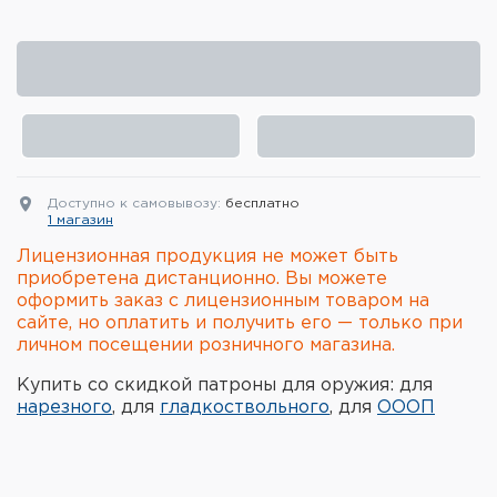
Элементы питания и зарядные
устройства
Охотничье снаряжение
Ремни, патронташи и подсумки
Фонари и ЛЦУ
Доступно к самовывозу:
бесплатно
1 магазин
Туристическое снаряжение
Лицензионная продукция не может быть
приобретена дистанционно. Вы можете
оформить заказ с лицензионным товаром на
Инструменты
сайте, но оплатить и получить его — только при
личном посещении розничного магазина.
Опоры и станки для оружия
Купить со скидкой патроны для оружия: для
Термосы, термосумки, бутылки
нарезного
, для
гладкоствольного
, для
ОООП
Мишени