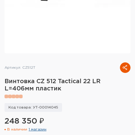
Тактическое снаряжение
Высокоточная стрельба
Спортивная стрельба
Пневматика
Развлекательная стрельба
Артикул: CZ512T
Ножи
Винтовка CZ 512 Tactical 22 LR
Инструмент для заточки
L=406мм пластик
Кобуры и системы ношения
Код товара: УТ-00014045
Кейсы и ящики для патронов и
снаряжения
248 350 ₽
В наличии
1 магазин
Сумки и рюкзаки